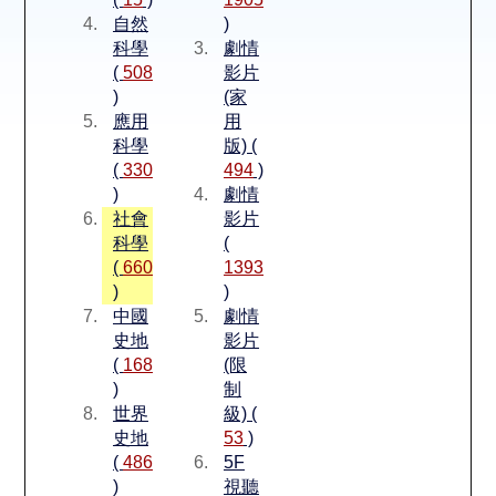
空間借用
自然
)
科學
劇情
熱門借閱
(
508
影片
)
(家
應用
用
個人借閱
科學
版) (
(
330
494
)
)
劇情
社會
影片
科學
(
(
660
1393
)
)
中國
劇情
史地
影片
(
168
(限
)
制
世界
級) (
史地
53
)
(
486
5F
)
視聽