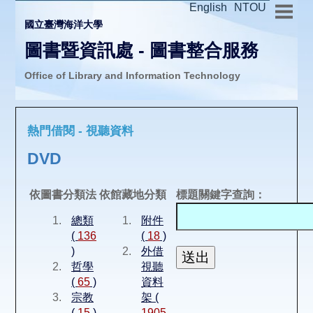
English
NTOU
國立臺灣海洋大學
圖書暨資訊處 - 圖書整合服務
Office of Library and Information Technology
推廣活動
熱門借閱 - 視聽資料
圖書介購
DVD
圖書互借
依圖書分類法
依館藏地分類
標題關鍵字查詢：
總類
附件
線上報名
(
136
(
18
)
)
外借
哲學
視聽
申請表單
(
65
)
資料
宗教
架 (
(
15
)
1905