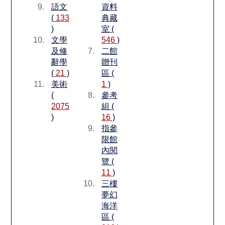
語文
資料
(
133
典藏
)
室 (
文學
546
)
及修
二館
辭學
贈刊
(
21
)
區 (
美術
1
)
(
參考
2075
組 (
)
16
)
指參
限館
內閱
覽 (
11
)
三樓
夢幻
海洋
區 (