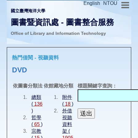
English
NTOU
國立臺灣海洋大學
圖書暨資訊處 - 圖書整合服務
Office of Library and Information Technology
推廣活動
熱門借閱 - 視聽資料
圖書介購
DVD
圖書互借
依圖書分類法
依館藏地分類
標題關鍵字查詢：
總類
附件
線上報名
(
136
(
18
)
)
外借
哲學
視聽
申請表單
(
65
)
資料
宗教
架 (
(
15
)
1905