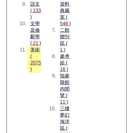
語文
資料
(
133
典藏
)
室 (
文學
546
)
及修
二館
辭學
贈刊
(
21
)
區 (
美術
1
)
(
參考
2075
組 (
)
16
)
指參
限館
內閱
覽 (
11
)
三樓
夢幻
海洋
區 (