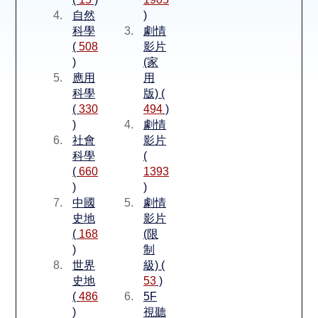
空間借用
自然
)
科學
劇情
熱門借閱
(
508
影片
)
(家
應用
用
個人借閱
科學
版) (
(
330
494
)
)
劇情
社會
影片
科學
(
(
660
1393
)
)
中國
劇情
史地
影片
(
168
(限
)
制
世界
級) (
史地
53
)
(
486
5F
)
視聽