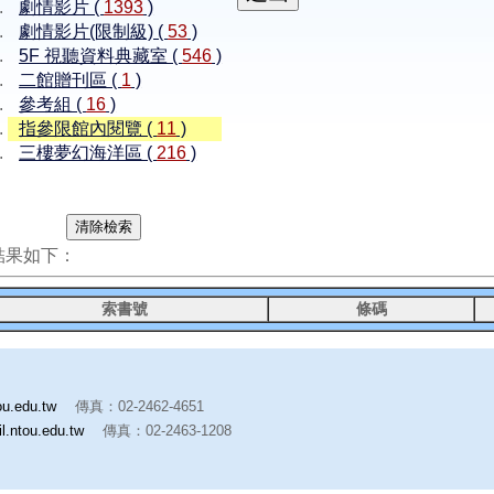
劇情影片 (
1393
)
劇情影片(限制級) (
53
)
5F 視聽資料典藏室 (
546
)
二館贈刊區 (
1
)
參考組 (
16
)
指參限館內閱覽 (
11
)
三樓夢幻海洋區 (
216
)
結果如下：
索書號
條碼
ou.edu.tw
傳真：02-2462-4651
l.ntou.edu.tw
傳真：02-2463-1208