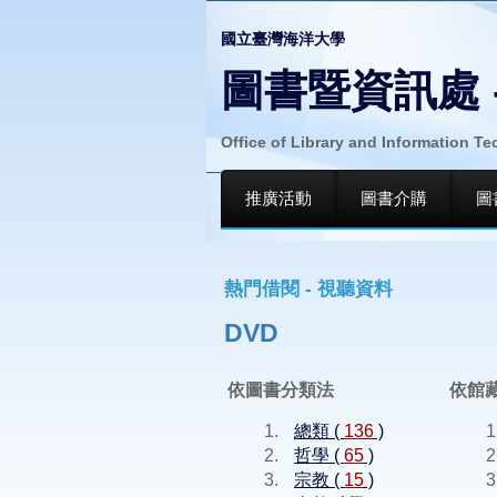
國立臺灣海洋大學
圖書暨資訊處 
Office of Library and Information T
推廣活動
圖書介購
圖
熱門借閱 - 視聽資料
DVD
依圖書分類法
依館
總類 (
136
)
哲學 (
65
)
宗教 (
15
)