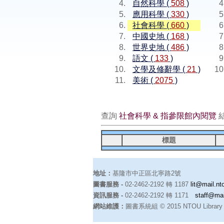
自然科學 (
508
)
應用科學 (
330
)
社會科學 (
660
)
中國史地 (
168
)
世界史地 (
486
)
語文 (
133
)
文學及修辭學 (
21
)
美術 (
2075
)
查詢
社會科學 & 指參限館內閱覽
標題
地址：
基隆市中正區北寧路2號
圖書服務 -
02-2462-2192 轉 1187
lit@mail.nt
資訊服務 -
02-2462-2192 轉 1171
staff@mai
網站維護：
圖書系統組 © 2015 NTOU Library