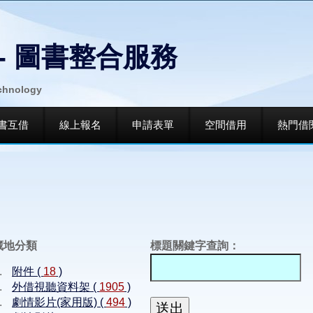
- 圖書整合服務
echnology
書互借
線上報名
申請表單
空間借用
熱門借
藏地分類
標題關鍵字查詢：
附件 (
18
)
外借視聽資料架 (
1905
)
劇情影片(家用版) (
494
)