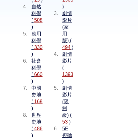
空間借用
自然
)
科學
劇情
熱門借閱
(
508
影片
)
(家
應用
用
個人借閱
科學
版) (
(
330
494
)
)
劇情
社會
影片
科學
(
(
660
1393
)
)
中國
劇情
史地
影片
(
168
(限
)
制
世界
級) (
史地
53
)
(
486
5F
)
視聽