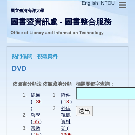
English
NTOU
國立臺灣海洋大學
圖書暨資訊處 - 圖書整合服務
Office of Library and Information Technology
推廣活動
熱門借閱 - 視聽資料
圖書介購
DVD
圖書互借
依圖書分類法
依館藏地分類
標題關鍵字查詢：
總類
附件
線上報名
(
136
(
18
)
)
外借
哲學
視聽
申請表單
(
65
)
資料
宗教
架 (
(
15
)
1905