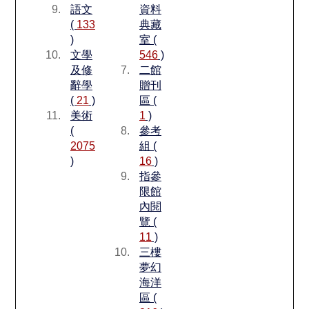
語文
資料
(
133
典藏
)
室 (
文學
546
)
及修
二館
辭學
贈刊
(
21
)
區 (
美術
1
)
(
參考
2075
組 (
)
16
)
指參
限館
內閱
覽 (
11
)
三樓
夢幻
海洋
區 (