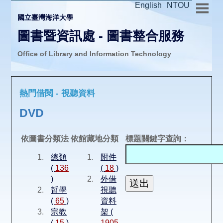
English
NTOU
國立臺灣海洋大學
圖書暨資訊處 - 圖書整合服務
Office of Library and Information Technology
推廣活動
熱門借閱 - 視聽資料
圖書介購
DVD
圖書互借
依圖書分類法
依館藏地分類
標題關鍵字查詢：
總類
附件
線上報名
(
136
(
18
)
)
外借
哲學
視聽
申請表單
(
65
)
資料
宗教
架 (
(
15
)
1905