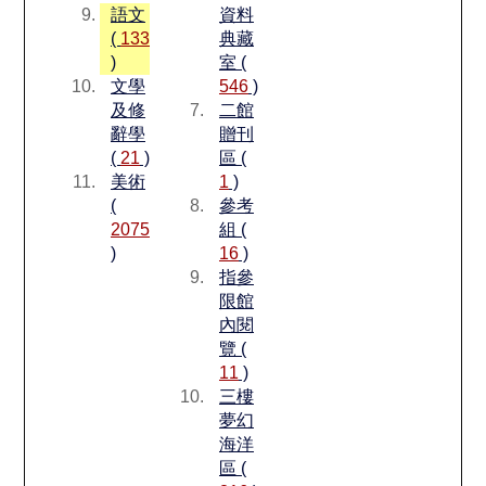
語文
資料
(
133
典藏
)
室 (
文學
546
)
及修
二館
辭學
贈刊
(
21
)
區 (
美術
1
)
(
參考
2075
組 (
)
16
)
指參
限館
內閱
覽 (
11
)
三樓
夢幻
海洋
區 (