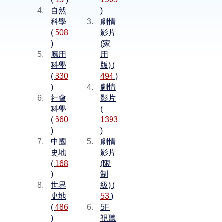
空間借用
自然
)
科學
劇情
熱門借閱
(
508
影片
)
(家
應用
用
個人借閱
科學
版) (
(
330
494
)
)
劇情
社會
影片
科學
(
(
660
1393
)
)
中國
劇情
史地
影片
(
168
(限
)
制
世界
級) (
史地
53
)
(
486
5F
)
視聽