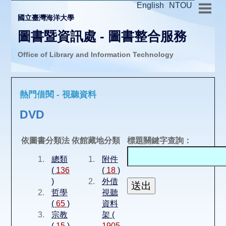
English
NTOU
國立臺灣海洋大學
圖書暨資訊處 - 圖書整合服務
Office of Library and Information Technology
推廣活動
熱門借閱 - 視聽資料
圖書介購
DVD
圖書互借
依圖書分類法
依館藏地分類
標題關鍵字查詢：
總類
附件
線上報名
(
136
(
18
)
)
外借
哲學
視聽
申請表單
(
65
)
資料
宗教
架 (
(
15
)
1905