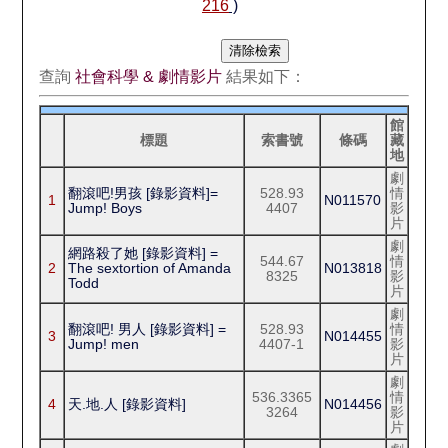
216
)
查詢
社會科學 & 劇情影片
結果如下：
館
標題
索書號
條碼
藏
地
劇
翻滾吧!男孩 [錄影資料]=
528.93
情
1
N011570
Jump! Boys
4407
影
片
劇
網路殺了她 [錄影資料] =
544.67
情
2
The sextortion of Amanda
N013818
8325
影
Todd
片
劇
翻滾吧! 男人 [錄影資料] =
528.93
情
3
N014455
Jump! men
4407-1
影
片
劇
536.3365
情
4
天.地.人 [錄影資料]
N014456
3264
影
片