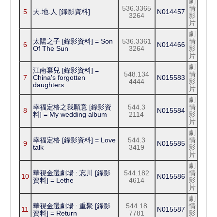
劇
536.3365
情
5
天.地.人 [錄影資料]
N014457
3264
影
片
劇
太陽之子 [錄影資料] = Son
536.3361
情
6
N014466
Of The Sun
3264
影
片
劇
江南棄兒 [錄影資料] =
548.134
情
7
China's forgotten
N015583
4444
影
daughters
片
劇
幸福定格之我願意 [錄影資
544.3
情
8
N015584
料] = My wedding album
2114
影
片
劇
幸福定格 [錄影資料] = Love
544.3
情
9
N015585
talk
3419
影
片
劇
華視金選劇場 : 忘川 [錄影
544.182
情
10
N015586
資料] = Lethe
4614
影
片
劇
華視金選劇場 : 重聚 [錄影
544.18
情
11
N015587
資料] = Return
7781
影