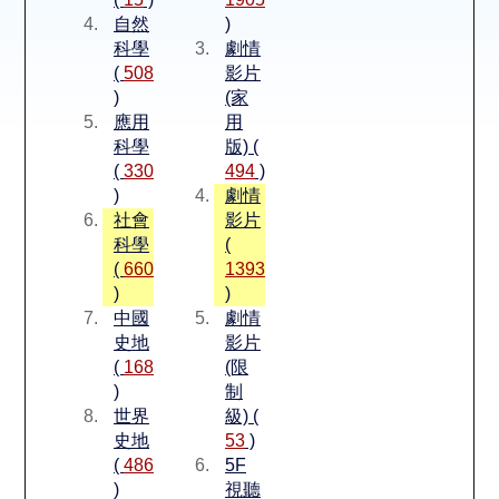
空間借用
自然
)
科學
劇情
熱門借閱
(
508
影片
)
(家
應用
用
個人借閱
科學
版) (
(
330
494
)
)
劇情
社會
影片
科學
(
(
660
1393
)
)
中國
劇情
史地
影片
(
168
(限
)
制
世界
級) (
史地
53
)
(
486
5F
)
視聽