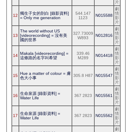
片
劇
獨生子女的剖白 [錄影資料]
544.147
情
12
N015588
= Only me generation
1123
影
片
劇
The world without US
327.73009
情
13
[videorecording] = 沒有美
N012816
W893
影
國的世界
片
劇
Makala [videorecording] =
339.46
情
14
N014418
這條路的名字叫希望
M289
影
片
劇
Hue a matter of colour = 膚
情
15
305.8 H87
N015547
色大小事
影
片
劇
生命泉源 [錄影資料] =
情
16
367 2823
N015561
Water Life
影
片
劇
生命泉源 [錄影資料] =
情
17
367 2823
N015562
Water Life
影
片
劇