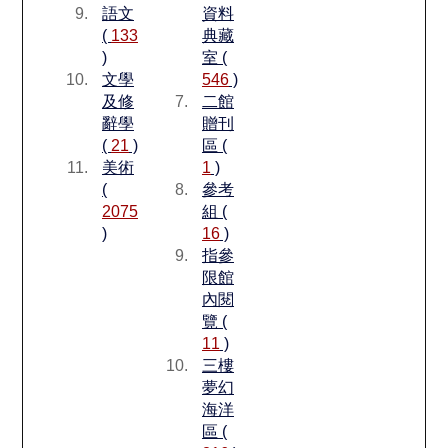
語文
資料
(
133
典藏
)
室 (
文學
546
)
及修
二館
辭學
贈刊
(
21
)
區 (
美術
1
)
(
參考
2075
組 (
)
16
)
指參
限館
內閱
覽 (
11
)
三樓
夢幻
海洋
區 (