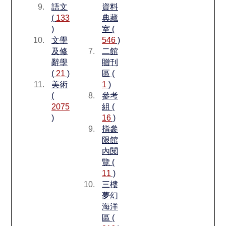
語文
資料
(
133
典藏
)
室 (
文學
546
)
及修
二館
辭學
贈刊
(
21
)
區 (
美術
1
)
(
參考
2075
組 (
)
16
)
指參
限館
內閱
覽 (
11
)
三樓
夢幻
海洋
區 (