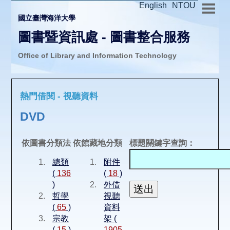
English
NTOU
國立臺灣海洋大學
圖書暨資訊處 - 圖書整合服務
Office of Library and Information Technology
推廣活動
熱門借閱 - 視聽資料
圖書介購
DVD
圖書互借
依圖書分類法
依館藏地分類
標題關鍵字查詢：
總類
附件
線上報名
(
136
(
18
)
)
外借
哲學
視聽
申請表單
(
65
)
資料
宗教
架 (
(
15
)
1905