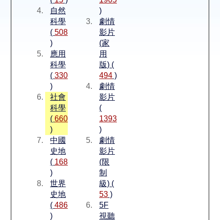
空間借用
自然
)
科學
劇情
熱門借閱
(
508
影片
)
(家
應用
用
個人借閱
科學
版) (
(
330
494
)
)
劇情
社會
影片
科學
(
(
660
1393
)
)
中國
劇情
史地
影片
(
168
(限
)
制
世界
級) (
史地
53
)
(
486
5F
)
視聽