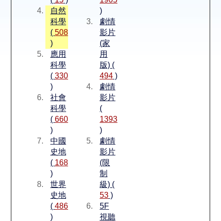
空間借用
自然
)
科學
劇情
熱門借閱
(
508
影片
)
(家
應用
用
個人借閱
科學
版) (
(
330
494
)
)
劇情
社會
影片
科學
(
(
660
1393
)
)
中國
劇情
史地
影片
(
168
(限
)
制
世界
級) (
史地
53
)
(
486
5F
)
視聽