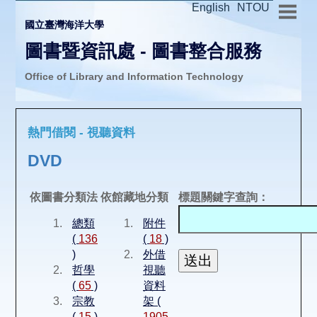
English
NTOU
國立臺灣海洋大學
圖書暨資訊處 - 圖書整合服務
Office of Library and Information Technology
推廣活動
熱門借閱 - 視聽資料
圖書介購
DVD
圖書互借
依圖書分類法
依館藏地分類
標題關鍵字查詢：
總類
附件
線上報名
(
136
(
18
)
)
外借
哲學
視聽
申請表單
(
65
)
資料
宗教
架 (
(
15
)
1905