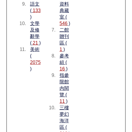
語文
資料
(
133
典藏
)
室 (
文學
546
)
及修
二館
辭學
贈刊
(
21
)
區 (
美術
1
)
(
參考
2075
組 (
)
16
)
指參
限館
內閱
覽 (
11
)
三樓
夢幻
海洋
區 (