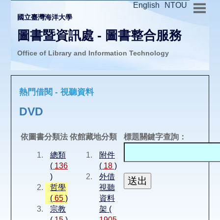
English
NTOU
國立臺灣海洋大學
圖書暨資訊處 - 圖書整合服務
Office of Library and Information Technology
推廣活動
熱門借閱 - 視聽資料
圖書介購
DVD
圖書互借
依圖書分類法
依館藏地分類
標題關鍵字查詢：
總類
附件
線上報名
(
136
(
18
)
)
外借
哲學
視聽
申請表單
(
65
)
資料
宗教
架 (
(
15
)
1905