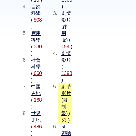
空間借用
自然
)
科學
劇情
熱門借閱
(
508
影片
)
(家
應用
用
個人借閱
科學
版) (
(
330
494
)
)
劇情
社會
影片
科學
(
(
660
1393
)
)
中國
劇情
史地
影片
(
168
(限
)
制
世界
級) (
史地
53
)
(
486
5F
)
視聽