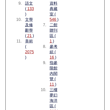
語文
資料
(
133
典藏
)
室 (
文學
546
)
及修
二館
辭學
贈刊
(
21
)
區 (
美術
1
)
(
參考
2075
組 (
)
16
)
指參
限館
內閱
覽 (
11
)
三樓
夢幻
海洋
區 (