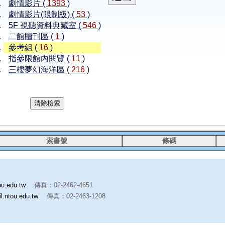
劇情影片 (
1393
)
劇情影片(限制級) (
53
)
5F 視聽資料典藏室 (
546
)
二館贈刊區 (
1
)
參考組 (
16
)
指參限館內閱覽 (
11
)
三樓夢幻海洋區 (
216
)
索書號
條碼
ou.edu.tw
傳真：02-2462-4651
l.ntou.edu.tw
傳真：02-2463-1208