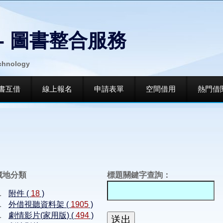
- 圖書整合服務
echnology
書互借
線上報名
申請表單
空間借用
熱門借
藏地分類
標題關鍵字查詢：
附件 (
18
)
外借視聽資料架 (
1905
)
劇情影片(家用版) (
494
)