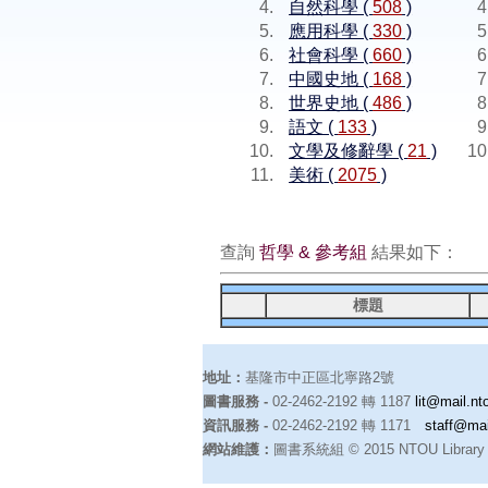
自然科學 (
508
)
應用科學 (
330
)
社會科學 (
660
)
中國史地 (
168
)
世界史地 (
486
)
語文 (
133
)
文學及修辭學 (
21
)
美術 (
2075
)
查詢
哲學 & 參考組
結果如下：
標題
地址：
基隆市中正區北寧路2號
圖書服務 -
02-2462-2192 轉 1187
lit@mail.nt
資訊服務 -
02-2462-2192 轉 1171
staff@mai
網站維護：
圖書系統組 © 2015 NTOU Library