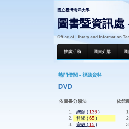
國立臺灣海洋大學
圖書暨資訊處 
Office of Library and Information T
推廣活動
圖書介購
圖
熱門借閱 - 視聽資料
DVD
依圖書分類法
依館
總類 (
136
)
哲學 (
65
)
宗教 (
15
)