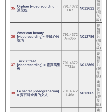
情
影
Orphan [videorecording] =
791.4372
35
N012622
片
孤兒怨
Or7
(限
制
級)
劇
情
American beauty
影
791.4372
36
[videorecording]= 美國心玫
N012786
片
Am35b
瑰情
(限
制
級)
劇
情
Trick 'r treat
影
791.4372
37
[videorecording] = 靈異萬聖
N012869
片
T731a
夜
(限
制
級)
劇
情
影
Le secret [videograbación]
791.4372
38
N013065
片
= 賣百科全書的女人
L46c
(限
制
級)
劇