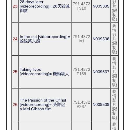
28 days later
影
791.4372
23
[videorecording]= 28天毀滅
N009395
片
T918
倒數
(限
制
級)
劇
情
影
In the cut [videorecording]=
791.4372
24
N009538
片
凶線第六感
In1
(限
制
級)
劇
情
影
Taking lives
791.4372
25
N009537
片
[videorecording]= 機動殺人
T139
(限
制
級)
劇
情
The Passion of the Christ
影
791.4372
26
[videorecording]= 受難記 :
N009539
片
P267
a Mel Gibson film.
(限
制
級)
劇
情