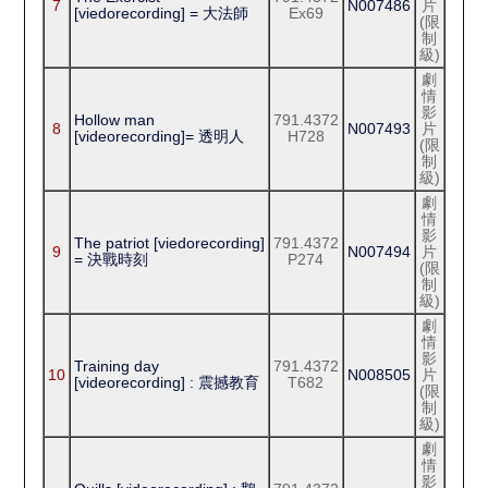
7
N007486
片
[viedorecording] = 大法師
Ex69
(限
制
級)
劇
情
影
Hollow man
791.4372
8
N007493
片
[videorecording]= 透明人
H728
(限
制
級)
劇
情
影
The patriot [viedorecording]
791.4372
9
N007494
片
= 決戰時刻
P274
(限
制
級)
劇
情
影
Training day
791.4372
10
N008505
片
[videorecording] : 震撼教育
T682
(限
制
級)
劇
情
影