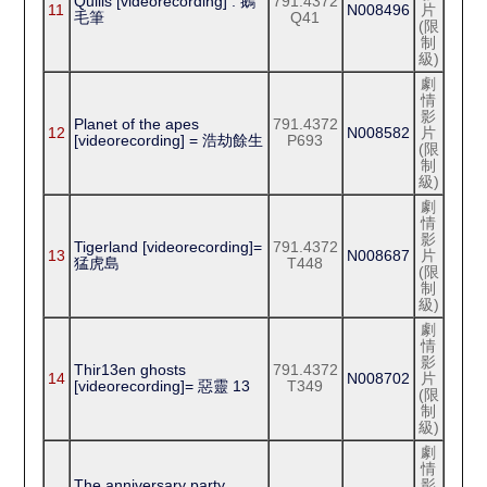
Quills [videorecording] : 鵝
791.4372
11
N008496
片
毛筆
Q41
(限
制
級)
劇
情
影
Planet of the apes
791.4372
12
N008582
片
[videorecording] = 浩劫餘生
P693
(限
制
級)
劇
情
影
Tigerland [videorecording]=
791.4372
13
N008687
片
猛虎島
T448
(限
制
級)
劇
情
影
Thir13en ghosts
791.4372
14
N008702
片
[videorecording]= 惡靈 13
T349
(限
制
級)
劇
情
The anniversary party
影