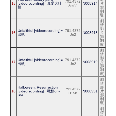
791.4372
15
[videorecording]= 真愛大吐
N008914
片
An77
槽
(限
制
級)
劇
情
影
Unfaithful [videorecording]=
791.4372
16
N008918
片
出軌
Un2
(限
制
級)
劇
情
影
Unfaithful [videorecording]=
791.4372
17
N008919
片
出軌
Un2
(限
制
級)
劇
情
Halloween: Resurrection
影
791.4372
18
[videorecording]= 戰慄on-
N008931
片
H158
line
(限
制
級)
劇
情