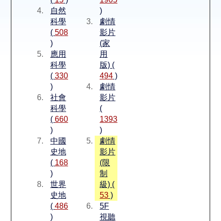
空間借用
自然
)
科學
劇情
熱門借閱
(
508
影片
)
(家
應用
用
個人借閱
科學
版) (
(
330
494
)
)
劇情
社會
影片
科學
(
(
660
1393
)
)
中國
劇情
史地
影片
(
168
(限
)
制
世界
級) (
史地
53
)
(
486
5F
)
視聽