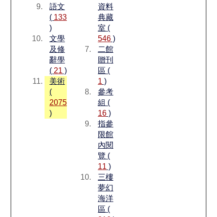
語文
資料
(
133
典藏
)
室 (
文學
546
)
及修
二館
辭學
贈刊
(
21
)
區 (
美術
1
)
(
參考
2075
組 (
)
16
)
指參
限館
內閱
覽 (
11
)
三樓
夢幻
海洋
區 (