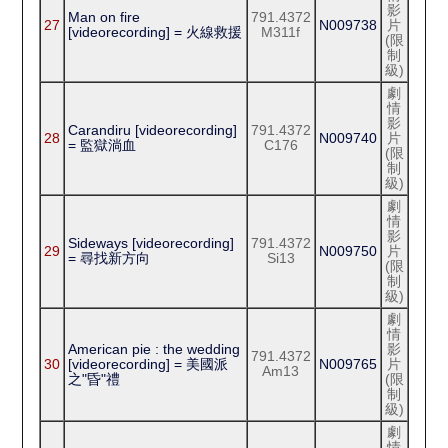
影
Man on fire
791.4372
27
N009738
片
[videorecording] = 火線救援
M311f
(限
制
級)
劇
情
影
Carandiru [videorecording]
791.4372
28
N009740
片
= 監獄淌血
C176
(限
制
級)
劇
情
影
Sideways [videorecording]
791.4372
29
N009750
片
= 尋找新方向
Si13
(限
制
級)
劇
情
American pie : the wedding
影
791.4372
30
[videorecording] = 美國派
N009765
片
Am13
之"昏"禮
(限
制
級)
劇
情