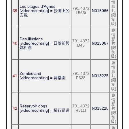
情
Les plages d'Agnès
影
791.4372
39
[videorecording] = 沙灘上的
N013066
片
L563t
安妮
(限
制
級)
劇
情
Des Illusions
影
791.4372
40
[videorecording] = 日落前與
N013067
片
D45
妳相遇
(限
制
級)
劇
情
影
Zombieland
791.4372
41
N013225
片
[videorecording] = 屍樂園
F628
(限
制
級)
劇
情
影
Reservoir dogs
791.4372
42
N013228
片
[videorecording] = 橫行霸道
R311t
(限
制
級)
劇