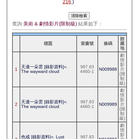
216
)
查詢
美術 & 劇情影片(限制級)
結果如下：
館
標題
索書號
條碼
藏
地
劇
情
影
天邊一朵雲 [錄影資料]=.
987.83
1
N009988
片
The wayward cloud
4460-1
(限
制
級)
劇
情
影
天邊一朵雲 [錄影資料]=.
987.83
2
N009989
片
The wayward cloud
4460-1
(限
制
級)
劇
情
影
色戒 [錄影資料]=. Lust
987.83