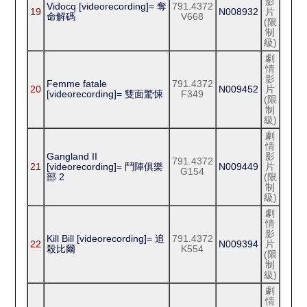
影
Vidocq [videorecording]= 奪
791.4372
19
N008932
片
命解碼
V668
(限
制
級)
劇
情
影
Femme fatale
791.4372
20
N009452
片
[videorecording]= 雙面驚悚
F349
(限
制
級)
劇
情
Gangland II
影
791.4372
21
[videorecording]= 鬥陣俱樂
N009449
片
G154
部 2
(限
制
級)
劇
情
影
Kill Bill [videorecording]= 追
791.4372
22
N009394
片
殺比爾
K554
(限
制
級)
劇
情