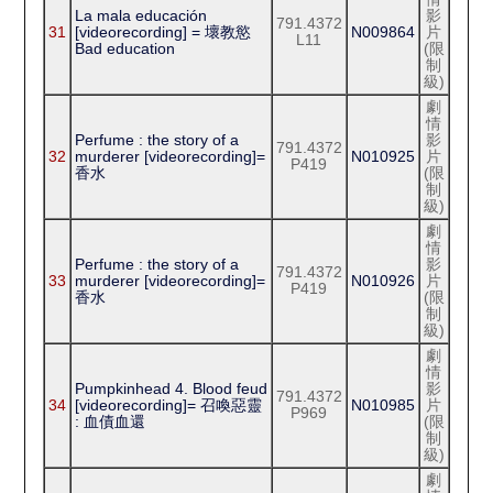
La mala educación
影
791.4372
31
[videorecording] = 壞教慾
N009864
片
L11
Bad education
(限
制
級)
劇
情
Perfume : the story of a
影
791.4372
32
murderer [videorecording]=
N010925
片
P419
香水
(限
制
級)
劇
情
Perfume : the story of a
影
791.4372
33
murderer [videorecording]=
N010926
片
P419
香水
(限
制
級)
劇
情
Pumpkinhead 4. Blood feud
影
791.4372
34
[videorecording]= 召喚惡靈
N010985
片
P969
: 血債血還
(限
制
級)
劇