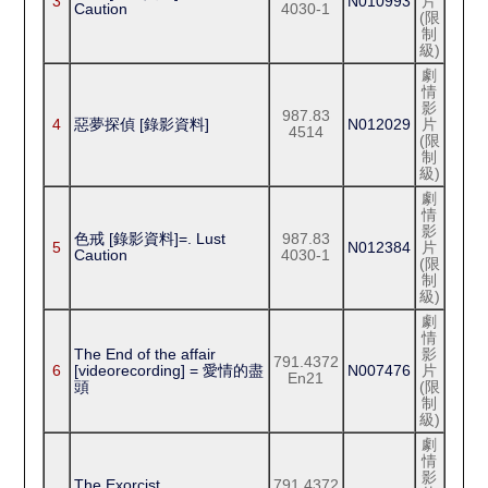
3
N010993
片
Caution
4030-1
(限
制
級)
劇
情
影
987.83
4
惡夢探偵 [錄影資料]
N012029
片
4514
(限
制
級)
劇
情
影
色戒 [錄影資料]=. Lust
987.83
5
N012384
片
Caution
4030-1
(限
制
級)
劇
情
The End of the affair
影
791.4372
6
[videorecording] = 愛情的盡
N007476
片
En21
頭
(限
制
級)
劇
情
影
The Exorcist
791.4372