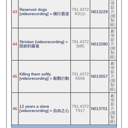
情
影
Reservoir dogs
791.4372
43
N013229
片
[videorecording] = 橫行霸道
R311t
(限
制
級)
劇
情
影
Stricken [videorecording] =
791.4372
44
N013280
片
陪妳到最後
St85
(限
制
級)
劇
情
影
Killing them softly
791.4372
45
N013557
片
[videorecording] = 殺戮行動
K556
(限
制
級)
劇
情
影
12 years a slave
791.4372
46
N013701
片
[videorecording] = 自由之心
T917
(限
制
級)