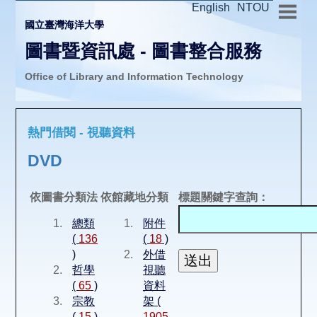
English
NTOU
國立臺灣海洋大學
圖書暨資訊處 - 圖書整合服務
Office of Library and Information Technology
推廣活動
熱門借閱 - 視聽資料
圖書介購
DVD
圖書互借
依圖書分類法
依館藏地分類
標題關鍵字查詢：
總類
附件
線上報名
(
136
(
18
)
)
外借
哲學
視聽
申請表單
(
65
)
資料
宗教
架 (
(
15
)
1905