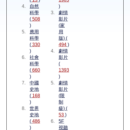
空間借用
自然
)
科學
劇情
熱門借閱
(
508
影片
)
(家
應用
用
個人借閱
科學
版) (
(
330
494
)
)
劇情
社會
影片
科學
(
(
660
1393
)
)
中國
劇情
史地
影片
(
168
(限
)
制
世界
級) (
史地
53
)
(
486
5F
)
視聽