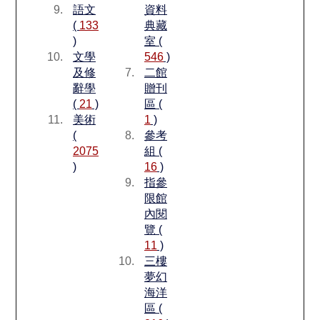
語文
資料
(
133
典藏
)
室 (
文學
546
)
及修
二館
辭學
贈刊
(
21
)
區 (
美術
1
)
(
參考
2075
組 (
)
16
)
指參
限館
內閱
覽 (
11
)
三樓
夢幻
海洋
區 (