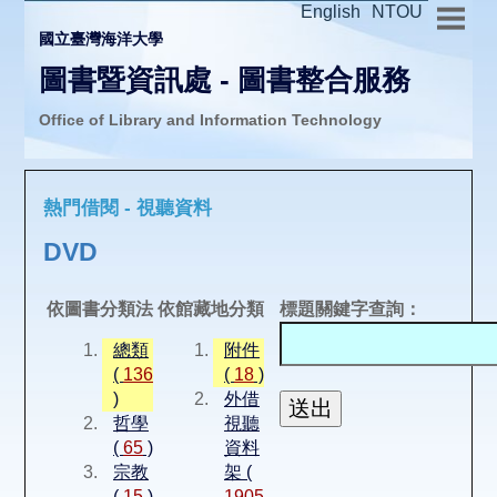
English
NTOU
國立臺灣海洋大學
圖書暨資訊處 - 圖書整合服務
Office of Library and Information Technology
推廣活動
熱門借閱 - 視聽資料
圖書介購
DVD
圖書互借
依圖書分類法
依館藏地分類
標題關鍵字查詢：
總類
附件
線上報名
(
136
(
18
)
)
外借
哲學
視聽
申請表單
(
65
)
資料
宗教
架 (
(
15
)
1905