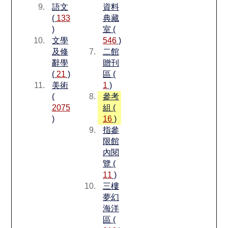
語文
資料
(
133
典藏
)
室 (
文學
546
)
及修
二館
辭學
贈刊
(
21
)
區 (
美術
1
)
(
參考
2075
組 (
)
16
)
指參
限館
內閱
覽 (
11
)
三樓
夢幻
海洋
區 (