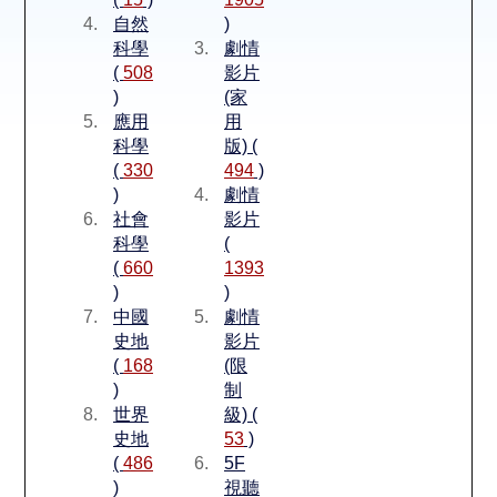
空間借用
自然
)
科學
劇情
熱門借閱
(
508
影片
)
(家
應用
用
個人借閱
科學
版) (
(
330
494
)
)
劇情
社會
影片
科學
(
(
660
1393
)
)
中國
劇情
史地
影片
(
168
(限
)
制
世界
級) (
史地
53
)
(
486
5F
)
視聽