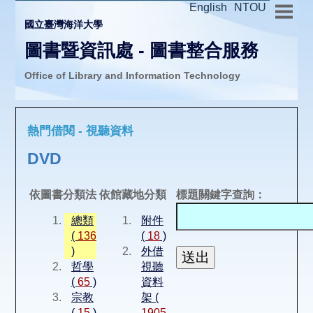
English
NTOU
國立臺灣海洋大學
圖書暨資訊處 - 圖書整合服務
Office of Library and Information Technology
推廣活動
熱門借閱 - 視聽資料
圖書介購
DVD
圖書互借
依圖書分類法
依館藏地分類
標題關鍵字查詢：
總類
附件
線上報名
(
136
(
18
)
)
外借
哲學
視聽
申請表單
(
65
)
資料
宗教
架 (
(
15
)
1905