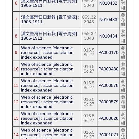
漢文臺灣日日新報 [電子資源] :
059.32
6
N010432
考
1905-1911.
3043
組
參
漢文臺灣日日新報 [電子資源] :
059.32
7
N010433
考
1905-1911.
3043
組
參
漢文臺灣日日新報 [電子資源] :
059.32
8
N010434
考
1905-1911.
3043
組
Web of science [electronic
參
016.5
9
resource] : science citation
PA000170
考
Sci27
index expanded.
組
Web of science [electronic
參
016.5
10
resource] : science citation
PA000430
考
Sci27
index expanded.
組
Web of science [electronic
參
016.5
11
resource] : science citation
PA000578
考
Sci27
index expanded.
組
Web of science [electronic
參
016.5
12
resource] : science citation
PA000579
考
Sci27
index expanded.
組
Web of science [electronic
參
016.5
13
resource] : science citation
PA000828
考
Sci27
index expanded.
組
Web of science [electronic
參
016.5
14
resource] : science citation
PA001071
考
Sci27