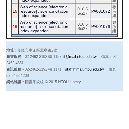
index expanded.
組
Web of science [electronic
參
016.5
15
resource] : science citation
PA001072
考
Sci27
index expanded.
組
Web of science [electronic
參
016.5
16
resource] : science citation
PA001076
考
Sci27
index expanded.
組
地址：
基隆市中正區北寧路2號
圖書服務 -
02-2462-2192 轉 1187
lit@mail.ntou.edu.tw
傳真：02-
2462-4651
資訊服務 -
02-2462-2192 轉 1171
staff@mail.ntou.edu.tw
傳真：
02-2463-1208
網站維護：
圖書系統組 © 2015 NTOU Library