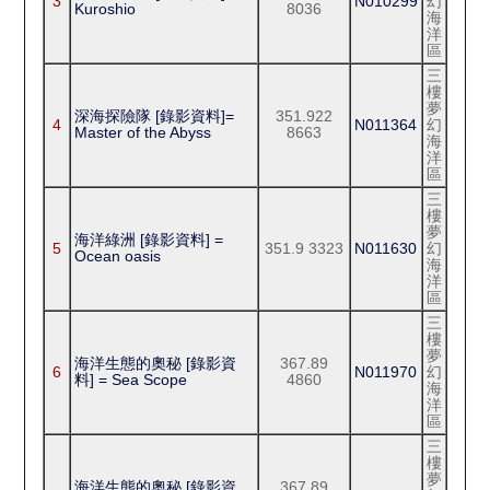
3
N010299
幻
Kuroshio
8036
海
洋
區
三
樓
夢
深海探險隊 [錄影資料]=
351.922
4
N011364
幻
Master of the Abyss
8663
海
洋
區
三
樓
夢
海洋綠洲 [錄影資料] =
5
351.9 3323
N011630
幻
Ocean oasis
海
洋
區
三
樓
夢
海洋生態的奧秘 [錄影資
367.89
6
N011970
幻
料] = Sea Scope
4860
海
洋
區
三
樓
夢
海洋生態的奧秘 [錄影資
367.89