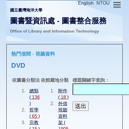
English
NTOU
國立臺灣海洋大學
圖書暨資訊處 - 圖書整合服務
Office of Library and Information Technology
推廣活動
熱門借閱 - 視聽資料
圖書介購
DVD
圖書互借
依圖書分類法
依館藏地分類
標題關鍵字查詢：
總類
附件
線上報名
(
136
(
18
)
)
外借
哲學
視聽
申請表單
(
65
)
資料
宗教
架 (
(
15
)
1905