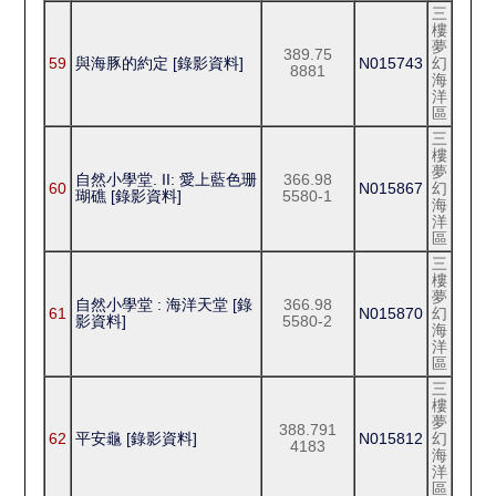
三
樓
夢
389.75
59
與海豚的約定 [錄影資料]
N015743
幻
8881
海
洋
區
三
樓
夢
自然小學堂. II: 愛上藍色珊
366.98
60
N015867
幻
瑚礁 [錄影資料]
5580-1
海
洋
區
三
樓
夢
自然小學堂 : 海洋天堂 [錄
366.98
61
N015870
幻
影資料]
5580-2
海
洋
區
三
樓
夢
388.791
62
平安龜 [錄影資料]
N015812
幻
4183
海
洋
區