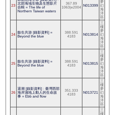
夢
北部海域生物及生態影片
367.89
23
N013399
幻
合輯 = The life of
1063|e2004
海
Northern Taiwan waters
洋
區
三
樓
夢
餘生共游 [錄影資料] =
388.591
24
N013814
幻
Beyond the blue
4183
海
洋
區
三
樓
夢
餘生共游 [錄影資料] =
388.591
25
N013815
幻
Beyond the blue
4183
海
洋
區
三
樓
退潮 [錄影資料] : 臺灣西部
夢
351.333
26
海岸濕地上動人的生命故
N013721
幻
4183
事 = Ebb and flow
海
洋
區
三
樓