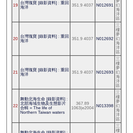
夢
台灣瑰寶 [錄影資料] : 重回
19
351.9 4037
N012691
幻
海洋
海
洋
區
三
樓
夢
台灣瑰寶 [錄影資料] : 重回
20
351.9 4037
N012692
幻
海洋
海
洋
區
三
樓
夢
台灣瑰寶 [錄影資料] : 重回
21
351.9 4037
N012693
幻
海洋
海
洋
區
三
樓
舞動北海生命 [錄影資料] :
夢
北部海域生物及生態影片
367.89
22
N013398
幻
合輯 = The life of
1063|e2004
海
Northern Taiwan waters
洋
區
三
樓
舞動北海生命 [錄影資料] :