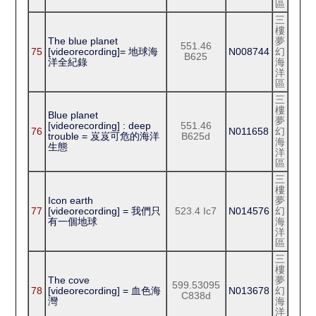
區
三
樓
The blue planet
夢
551.46
75
[videorecording]= 地球海
N008744
幻
B625
洋全紀錄
海
洋
區
三
樓
Blue planet
夢
[videorecording] : deep
551.46
76
N011658
幻
trouble = 岌岌可危的海洋
B625d
海
生態
洋
區
三
樓
Icon earth
夢
77
[videorecording] = 我們只
523.4 Ic7
N014576
幻
有一個地球
海
洋
區
三
樓
The cove
夢
599.53095
78
[videorecording] = 血色海
N013678
幻
C838d
灣
海
洋