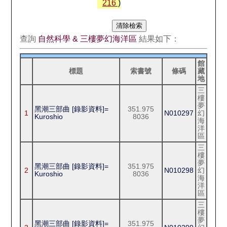
216
)
查詢
自然科學 & 三樓夢幻海洋區
結果如下：
館
標題
索書號
條碼
藏
地
三
樓
夢
黑潮三部曲 [錄影資料]=
351.975
1
N010297
幻
Kuroshio
8036
海
洋
區
三
樓
夢
黑潮三部曲 [錄影資料]=
351.975
2
N010298
幻
Kuroshio
8036
海
洋
區
三
樓
夢
黑潮三部曲 [錄影資料]=
351.975