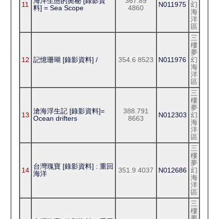
海洋生態的奧秘 [錄影資
367.89
11
N011975
幻
料] = Sea Scope
4860
海
洋
區
三
樓
夢
12
記憶珊瑚 [錄影資料] /
354.6 8523
N011976
幻
海
洋
區
三
樓
夢
滄海浮生記 [錄影資料]=
388.791
13
N012303
幻
Ocean drifters
8663
海
洋
區
三
樓
夢
台灣瑰寶 [錄影資料] : 重回
14
351.9 4037
N012686
幻
海洋
海
洋
區
三
樓
夢