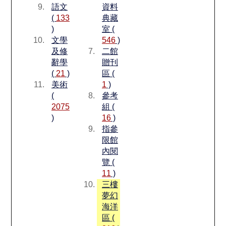
語文
資料
(
133
典藏
)
室 (
文學
546
)
及修
二館
辭學
贈刊
(
21
)
區 (
美術
1
)
(
參考
2075
組 (
)
16
)
指參
限館
內閱
覽 (
11
)
三樓
夢幻
海洋
區 (