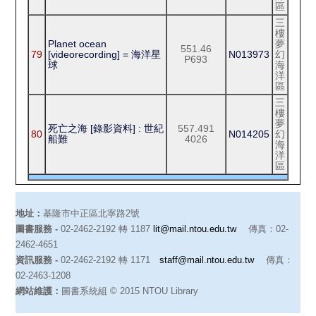
區
三
樓
Planet ocean
夢
551.46
79
[videorecording] = 海洋星
N013973
幻
P693
球
海
洋
區
三
樓
夢
死亡之海 [錄影資料] : 世紀
557.491
80
N014205
幻
船難
4026
海
洋
區
地址：
基隆市中正區北寧路2號
圖書服務 -
02-2462-2192 轉 1187
lit@mail.ntou.edu.tw
傳真：02-
2462-4651
資訊服務 -
02-2462-2192 轉 1171
staff@mail.ntou.edu.tw
傳真：
02-2463-1208
網站維護：
圖書系統組 © 2015 NTOU Library