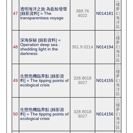
三
樓
透明海洋之旅:為藍鯨發聲
夢
389.76
47
[錄影資料] = The
N014181
幻
4022
transparentsea voyage
海
洋
區
三
樓
深海探秘 [錄影資料] =
夢
Operation deep sea :
48
351.9 0214
N014194
幻
shedding light in the
海
darkness
洋
區
三
樓
生態危機臨界點 [錄影資
夢
328.8018
49
料] = The tipping points of
N014155
幻
3027
ecological crisis
海
洋
區
三
樓
生態危機臨界點 [錄影資
夢
328.8018
50
料] = The tipping points of
N014156
幻
3027
ecological crisis
海
洋
區