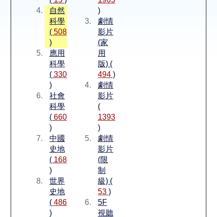
空間借用
自然
)
科學
劇情
熱門借閱
(
508
影片
)
(家
應用
用
個人借閱
科學
版) (
(
330
494
)
)
劇情
社會
影片
科學
(
(
660
1393
)
)
中國
劇情
史地
影片
(
168
(限
)
制
世界
級) (
史地
53
)
(
486
5F
)
視聽