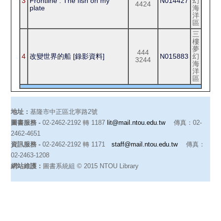
3
Frontline : The fish on my
N014427
幻
4424
plate
海
洋
區
三
樓
夢
444
4
改變世界的船 [錄影資料]
N015883
幻
3244
海
洋
區
地址：
基隆市中正區北寧路2號
圖書服務 -
02-2462-2192 轉 1187
lit@mail.ntou.edu.tw
傳真：02-
2462-4651
資訊服務 -
02-2462-2192 轉 1171
staff@mail.ntou.edu.tw
傳真：
02-2463-1208
網站維護：
圖書系統組 © 2015 NTOU Library