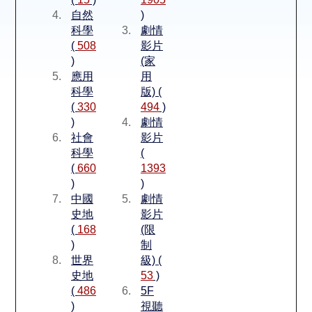
空間借用
自然
)
科學
劇情
熱門借閱
(
508
影片
)
(家
應用
用
個人借閱
科學
版) (
(
330
494
)
)
劇情
社會
影片
科學
(
(
660
1393
)
)
中國
劇情
史地
影片
(
168
(限
)
制
世界
級) (
史地
53
)
(
486
5F
)
視聽