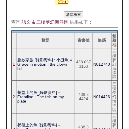
216
)
查詢
語文 & 三樓夢幻海洋區
結果如下：
館
標題
索書號
條碼
藏
地
三
樓
曼妙家族 [錄影資料] : 小丑魚 =
夢
438.667
1
Grace in motion : the clown
N012740
幻
3163
fish
海
洋
區
三
樓
餐盤上的魚 [錄影資料] =
夢
438.3
2
Frontline : The fish on my
N014426
幻
4424
plate
海
洋
區
三
樓
餐盤上的魚 [錄影資料] =
夢
438.3