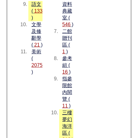
語文
資料
(
133
典藏
)
室 (
文學
546
)
及修
二館
辭學
贈刊
(
21
)
區 (
美術
1
)
(
參考
2075
組 (
)
16
)
指參
限館
內閱
覽 (
11
)
三樓
夢幻
海洋
區 (