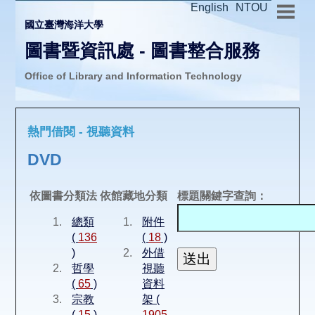
English
NTOU
國立臺灣海洋大學
圖書暨資訊處 - 圖書整合服務
Office of Library and Information Technology
推廣活動
熱門借閱 - 視聽資料
圖書介購
DVD
圖書互借
依圖書分類法
依館藏地分類
標題關鍵字查詢：
總類
附件
線上報名
(
136
(
18
)
)
外借
哲學
視聽
申請表單
(
65
)
資料
宗教
架 (
(
15
)
1905