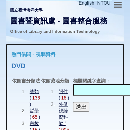
English
NTOU
國立臺灣海洋大學
圖書暨資訊處 - 圖書整合服務
Office of Library and Information Technology
推廣活動
熱門借閱 - 視聽資料
圖書介購
DVD
圖書互借
依圖書分類法
依館藏地分類
標題關鍵字查詢：
總類
附件
線上報名
(
136
(
18
)
)
外借
哲學
視聽
申請表單
(
65
)
資料
宗教
架 (
(
15
)
1905