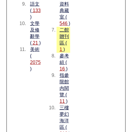
語文
資料
(
133
典藏
)
室 (
文學
546
)
及修
二館
辭學
贈刊
(
21
)
區 (
美術
1
)
(
參考
2075
組 (
)
16
)
指參
限館
內閱
覽 (
11
)
三樓
夢幻
海洋
區 (