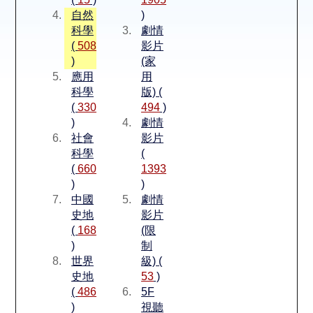
空間借用
自然
)
科學
劇情
熱門借閱
(
508
影片
)
(家
應用
用
個人借閱
科學
版) (
(
330
494
)
)
劇情
社會
影片
科學
(
(
660
1393
)
)
中國
劇情
史地
影片
(
168
(限
)
制
世界
級) (
史地
53
)
(
486
5F
)
視聽