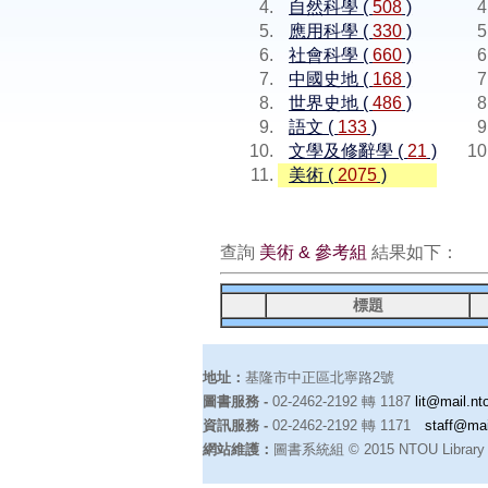
自然科學 (
508
)
應用科學 (
330
)
社會科學 (
660
)
中國史地 (
168
)
世界史地 (
486
)
語文 (
133
)
文學及修辭學 (
21
)
美術 (
2075
)
查詢
美術 & 參考組
結果如下：
標題
地址：
基隆市中正區北寧路2號
圖書服務 -
02-2462-2192 轉 1187
lit@mail.nt
資訊服務 -
02-2462-2192 轉 1171
staff@mai
網站維護：
圖書系統組 © 2015 NTOU Library