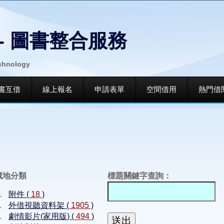
- 圖書整合服務
echnology
書互借
線上報名
申請表單
空間借用
熱門借
藏地分類
標題關鍵字查詢：
附件 (
18
)
外借視聽資料架 (
1905
)
劇情影片(家用版) (
494
)