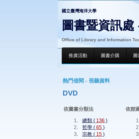
國立臺灣海洋大學
圖書暨資訊處 
Office of Library and Information T
推廣活動
圖書介購
圖
熱門借閱 - 視聽資料
DVD
依圖書分類法
依館
總類 (
136
)
哲學 (
65
)
宗教 (
15
)