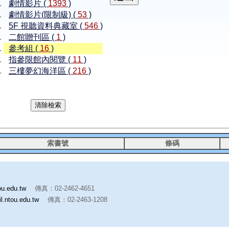
劇情影片 (
1393
)
劇情影片(限制級) (
53
)
5F 視聽資料典藏室 (
546
)
二館贈刊區 (
1
)
參考組 (
16
)
指參限館內閱覽 (
11
)
三樓夢幻海洋區 (
216
)
索書號
條碼
ou.edu.tw
傳真：02-2462-4651
l.ntou.edu.tw
傳真：02-2463-1208