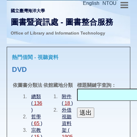
English
NTOU
國立臺灣海洋大學
圖書暨資訊處 - 圖書整合服務
Office of Library and Information Technology
推廣活動
熱門借閱 - 視聽資料
圖書介購
DVD
圖書互借
依圖書分類法
依館藏地分類
標題關鍵字查詢：
總類
附件
線上報名
(
136
(
18
)
)
外借
哲學
視聽
申請表單
(
65
)
資料
宗教
架 (
(
15
)
1905