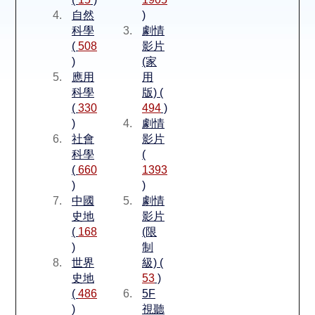
空間借用
自然
)
科學
劇情
熱門借閱
(
508
影片
)
(家
應用
用
個人借閱
科學
版) (
(
330
494
)
)
劇情
社會
影片
科學
(
(
660
1393
)
)
中國
劇情
史地
影片
(
168
(限
)
制
世界
級) (
史地
53
)
(
486
5F
)
視聽