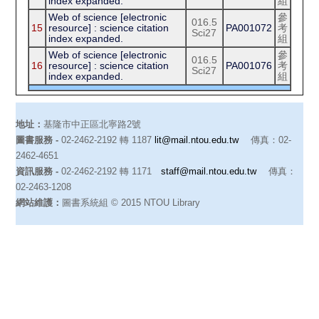
index expanded.
組
Web of science [electronic
參
016.5
15
resource] : science citation
PA001072
考
Sci27
index expanded.
組
Web of science [electronic
參
016.5
16
resource] : science citation
PA001076
考
Sci27
index expanded.
組
地址：
基隆市中正區北寧路2號
圖書服務 -
02-2462-2192 轉 1187
lit@mail.ntou.edu.tw
傳真：02-
2462-4651
資訊服務 -
02-2462-2192 轉 1171
staff@mail.ntou.edu.tw
傳真：
02-2463-1208
網站維護：
圖書系統組 © 2015 NTOU Library