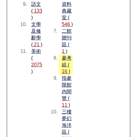
語文
資料
(
133
典藏
)
室 (
文學
546
)
及修
二館
辭學
贈刊
(
21
)
區 (
美術
1
)
(
參考
2075
組 (
)
16
)
指參
限館
內閱
覽 (
11
)
三樓
夢幻
海洋
區 (