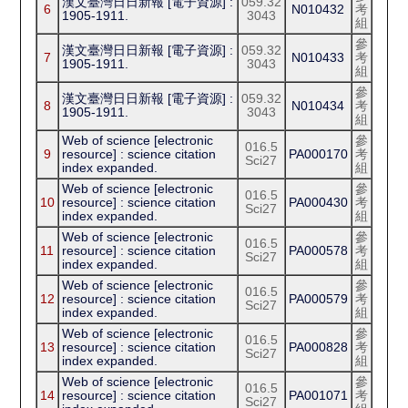
漢文臺灣日日新報 [電子資源] :
059.32
6
N010432
考
1905-1911.
3043
組
參
漢文臺灣日日新報 [電子資源] :
059.32
7
N010433
考
1905-1911.
3043
組
參
漢文臺灣日日新報 [電子資源] :
059.32
8
N010434
考
1905-1911.
3043
組
Web of science [electronic
參
016.5
9
resource] : science citation
PA000170
考
Sci27
index expanded.
組
Web of science [electronic
參
016.5
10
resource] : science citation
PA000430
考
Sci27
index expanded.
組
Web of science [electronic
參
016.5
11
resource] : science citation
PA000578
考
Sci27
index expanded.
組
Web of science [electronic
參
016.5
12
resource] : science citation
PA000579
考
Sci27
index expanded.
組
Web of science [electronic
參
016.5
13
resource] : science citation
PA000828
考
Sci27
index expanded.
組
Web of science [electronic
參
016.5
14
resource] : science citation
PA001071
考
Sci27