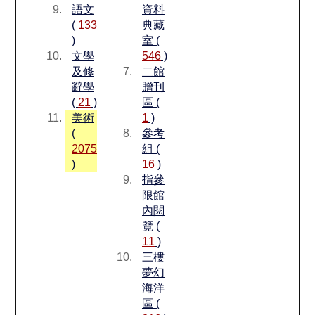
語文
資料
(
133
典藏
)
室 (
文學
546
)
及修
二館
辭學
贈刊
(
21
)
區 (
美術
1
)
(
參考
2075
組 (
)
16
)
指參
限館
內閱
覽 (
11
)
三樓
夢幻
海洋
區 (