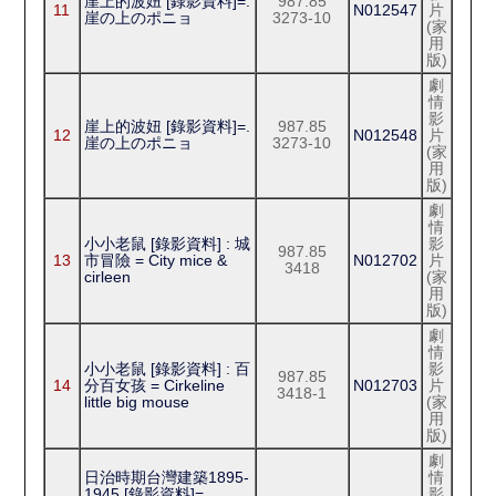
崖上的波妞 [錄影資料]=.
987.85
11
N012547
片
崖の上のポニョ
3273-10
(家
用
版)
劇
情
影
崖上的波妞 [錄影資料]=.
987.85
12
N012548
片
崖の上のポニョ
3273-10
(家
用
版)
劇
情
小小老鼠 [錄影資料] : 城
影
987.85
13
市冒險 = City mice &
N012702
片
3418
cirleen
(家
用
版)
劇
情
小小老鼠 [錄影資料] : 百
影
987.85
14
分百女孩 = Cirkeline
N012703
片
3418-1
little big mouse
(家
用
版)
劇
日治時期台灣建築1895-
情
1945 [錄影資料]=
影