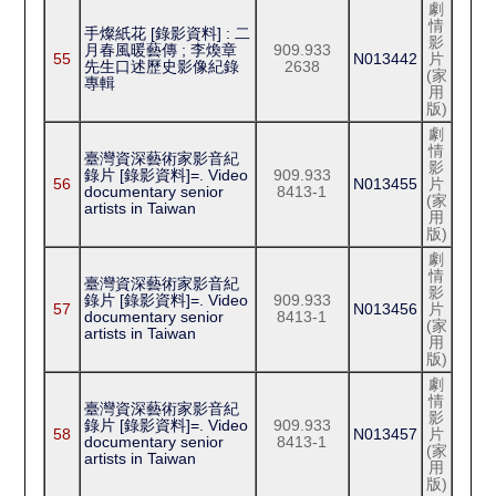
劇
情
手燦紙花 [錄影資料] : 二
影
月春風暖藝傳 ; 李煥章
909.933
55
N013442
片
先生口述歷史影像紀錄
2638
(家
專輯
用
版)
劇
情
臺灣資深藝術家影音紀
影
錄片 [錄影資料]=. Video
909.933
56
N013455
片
documentary senior
8413-1
(家
artists in Taiwan
用
版)
劇
情
臺灣資深藝術家影音紀
影
錄片 [錄影資料]=. Video
909.933
57
N013456
片
documentary senior
8413-1
(家
artists in Taiwan
用
版)
劇
情
臺灣資深藝術家影音紀
影
錄片 [錄影資料]=. Video
909.933
58
N013457
片
documentary senior
8413-1
(家
artists in Taiwan
用
版)