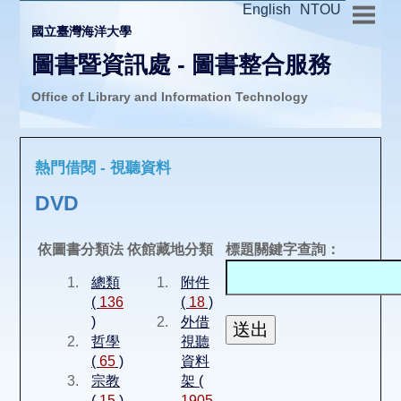
English
NTOU
國立臺灣海洋大學
圖書暨資訊處 - 圖書整合服務
Office of Library and Information Technology
推廣活動
熱門借閱 - 視聽資料
圖書介購
DVD
圖書互借
依圖書分類法
依館藏地分類
標題關鍵字查詢：
總類
附件
線上報名
(
136
(
18
)
)
外借
哲學
視聽
申請表單
(
65
)
資料
宗教
架 (
(
15
)
1905