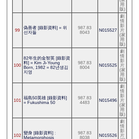
用
版)
劇
情
影
偽善者 [錄影資料] = 위
987.83
99
N015527
片
선자들
8043
(家
用
版)
劇
情
82年生的金智英 [錄影資
影
料] = Kim Ji-Young
987.83
100
N015525
片
Born, 1982 = 82년생김
8004
(家
지영
用
版)
劇
情
影
福島50英雄 [錄影資料]
987.83
101
N015496
片
= Fukushima 50
4483
(家
用
版)
劇
情
影
變身 [錄影資料] :
987.83
102
N015526
片
Metamorphosis
8038