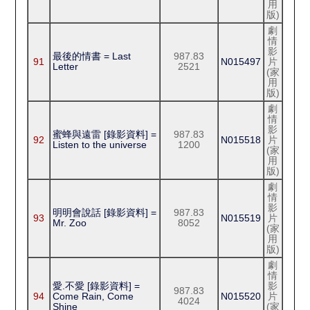
用
版)
劇
情
影
最後的情書 = Last
987.83
91
N015497
片
Letter
2521
(家
用
版)
劇
情
影
蜜蜂與遠雷 [錄影資料] =
987.83
92
N015518
片
Listen to the universe
1200
(家
用
版)
劇
情
影
明明會說話 [錄影資料] =
987.83
93
N015519
片
Mr. Zoo
8052
(家
用
版)
劇
情
愛.不愛 [錄影資料] =
影
987.83
94
Come Rain, Come
N015520
片
4024
Shine
(家