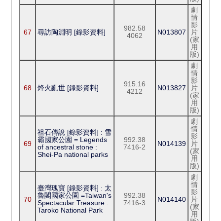
劇
情
影
982.58
67
尋訪陶淵明 [錄影資料]
N013807
片
4062
(家
用
版)
劇
情
影
915.16
68
烽火亂世 [錄影資料]
N013827
片
4212
(家
用
版)
劇
情
祖石傳說 [錄影資料] : 雪
影
霸國家公園 = Legends
992.38
69
N014139
片
of ancestral stone :
7416-2
(家
Shei-Pa national parks
用
版)
劇
情
臺灣瑰寶 [錄影資料] : 太
影
魯閣國家公園 =Taiwan's
992.38
70
N014140
片
Spectacular Treasure :
7416-3
(家
Taroko National Park
用