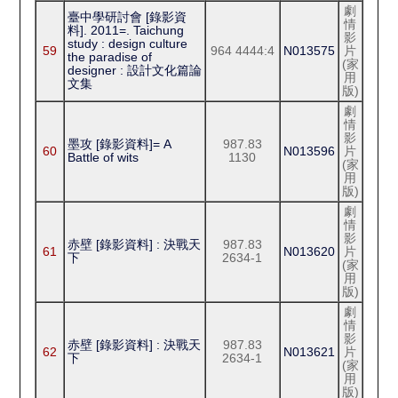
劇
臺中學研討會 [錄影資
情
料]. 2011=. Taichung
影
study : design culture
59
964 4444:4
N013575
片
the paradise of
(家
designer : 設計文化篇論
用
文集
版)
劇
情
影
墨攻 [錄影資料]= A
987.83
60
N013596
片
Battle of wits
1130
(家
用
版)
劇
情
影
赤壁 [錄影資料] : 決戰天
987.83
61
N013620
片
下
2634-1
(家
用
版)
劇
情
影
赤壁 [錄影資料] : 決戰天
987.83
62
N013621
片
下
2634-1
(家
用
版)