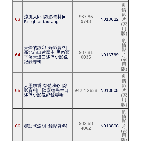
劇
情
影
炫風太郎 [錄影資料]=.
987.85
63
N013622
片
Ki-fighter taerang
9743
(家
用
版)
劇
情
天燈的故鄉 [錄影資料] :
影
新北市口述歷史-民俗類-
987.81
64
N013799
片
平溪天燈口述歷史影像
0035
(家
紀錄專輯
用
版)
劇
情
大墨飄香 有體唯心 [錄
影
65
影資料] : 陳嘉德先生口
942.4 2638
N013805
片
述歷史影像紀錄專輯
(家
用
版)
劇
情
影
982.58
66
尋訪陶淵明 [錄影資料]
N013806
片
4062
(家
用
版)