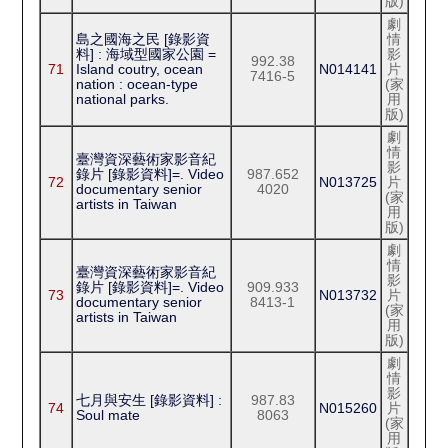
版)
劇
島之國海之民 [錄影資
情
料] : 海域型國家公園 =
影
992.38
71
Island coutry, ocean
N014141
片
7416-5
nation : ocean-type
(家
national parks.
用
版)
劇
情
臺灣資深藝術家影音紀
影
錄片 [錄影資料]=. Video
987.652
72
N013725
片
documentary senior
4020
(家
artists in Taiwan
用
版)
劇
情
臺灣資深藝術家影音紀
影
錄片 [錄影資料]=. Video
909.933
73
N013732
片
documentary senior
8413-1
(家
artists in Taiwan
用
版)
劇
情
影
七月與安生 [錄影資料] :
987.83
74
N015260
片
Soul mate
8063
(家
用