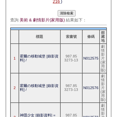
216
)
查詢
美術 & 劇情影片(家用版)
結果如下：
館
標題
索書號
條碼
藏
地
劇
情
影
霍爾の移動城堡 [錄影資
987.85
1
N012575
片
料] /
3273-13
(家
用
版)
劇
情
影
霍爾の移動城堡 [錄影資
987.85
2
N012576
片
料] /
3273-13
(家
用
版)
劇
情
影
神隱少女 [錄影資料] =
987.85