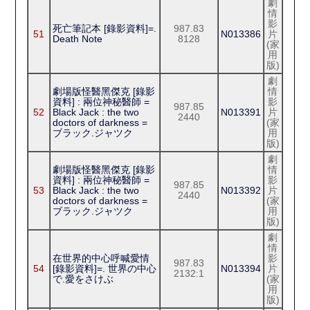
劇
情
影
死亡筆記本 [錄影資料]=.
987.83
51
N013386
片
Death Note
8128
(家
用
版)
劇
劇場版怪醫黑傑克 [錄影
情
資料] : 兩位神秘醫師 =
影
987.85
52
Black Jack : the two
N013391
片
2440
doctors of darkness =
(家
ブラック.ジャツク
用
版)
劇
劇場版怪醫黑傑克 [錄影
情
資料] : 兩位神秘醫師 =
影
987.85
53
Black Jack : the two
N013392
片
2440
doctors of darkness =
(家
ブラック.ジャツク
用
版)
劇
情
在世界的中心呼喊愛情
影
987.83
54
[錄影資料]=. 世界の中心
N013394
片
2132:1
で.愛をさけぶ
(家
用
版)