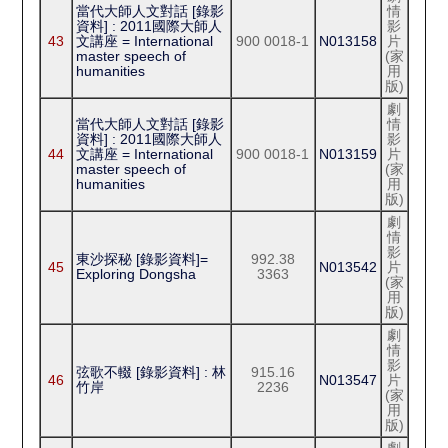
當代大師人文對話 [錄影
情
資料] : 2011國際大師人
影
43
文講座 = International
900 0018-1
N013158
片
master speech of
(家
humanities
用
版)
劇
當代大師人文對話 [錄影
情
資料] : 2011國際大師人
影
44
文講座 = International
900 0018-1
N013159
片
master speech of
(家
humanities
用
版)
劇
情
影
東沙探秘 [錄影資料]=
992.38
45
N013542
片
Exploring Dongsha
3363
(家
用
版)
劇
情
影
弦歌不輟 [錄影資料] : 林
915.16
46
N013547
片
竹岸
2236
(家
用
版)