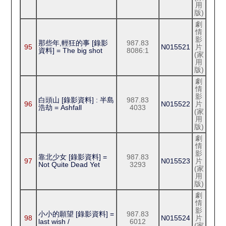
用
版)
劇
情
影
那些年,輕狂的事 [錄影
987.83
95
N015521
片
資料] = The big shot
8086:1
(家
用
版)
劇
情
影
白頭山 [錄影資料] : 半島
987.83
96
N015522
片
浩劫 = Ashfall
4033
(家
用
版)
劇
情
影
靠北少女 [錄影資料] =
987.83
97
N015523
片
Not Quite Dead Yet
3293
(家
用
版)
劇
情
影
小小的願望 [錄影資料] =
987.83
98
N015524
片
last wish /
6012
(家