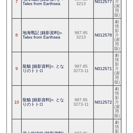
7
N012577
片
Tales from Earthsea
3213
(家
用
版)
劇
情
影
地海戰記 [錄影資料]=.
987.85
8
N012578
片
Tales from Earthsea
3213
(家
用
版)
劇
情
影
龍貓 [錄影資料]=. とな
987.85
9
N012571
片
りのトトロ
3273-11
(家
用
版)
劇
情
影
龍貓 [錄影資料]=. とな
987.85
10
N012572
片
りのトトロ
3273-11
(家
用
版)
劇
情
影