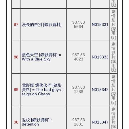
用
版)
劇
情
影
987.83
87
漫長的告別 [錄影資料]
N015331
片
5664
(家
用
版)
劇
情
影
藍色天空 [錄影資料] =
987.83
88
N015333
片
With a Blue Sky
4023
(家
用
版)
劇
情
電影版 壞傢伙們 [錄影
影
987.83
89
資料] = The bad guys :
N015342
片
1238
reign on Chaos
(家
用
版)
劇
情
影
返校 [錄影資料] :
987.83
90
N015347
片
detention
2831
(家