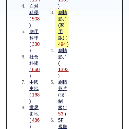
空間借用
自然
)
科學
劇情
熱門借閱
(
508
影片
)
(家
應用
用
個人借閱
科學
版) (
(
330
494
)
)
劇情
社會
影片
科學
(
(
660
1393
)
)
中國
劇情
史地
影片
(
168
(限
)
制
世界
級) (
史地
53
)
(
486
5F
)
視聽