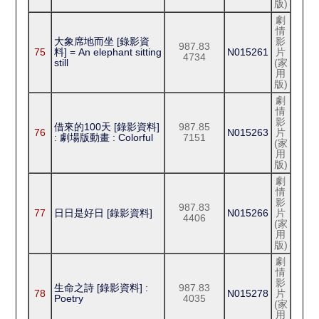
版)
劇
情
大象席地而坐 [錄影資
影
987.83
75
料] = An elephant sitting
N015261
片
4734
still
(家
用
版)
劇
情
影
借來的100天 [錄影資料]
987.85
76
N015263
片
: 劇場版動畫 : Colorful
7151
(家
用
版)
劇
情
影
987.83
77
日日是好日 [錄影資料]
N015266
片
4406
(家
用
版)
劇
情
影
生命之詩 [錄影資料] :
987.83
78
N015278
片
Poetry
4035
(家
用