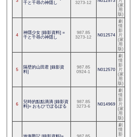
3
N012573
片
千と千尋の神隱し
3273-12
(家
用
版)
劇
情
影
神隱少女 [錄影資料] =
987.85
4
N012574
片
千と千尋の神隱し
3273-12
(家
用
版)
劇
情
影
隔壁的山田君 [錄影資
987.85
5
N012570
片
料]
0924-1
(家
用
版)
劇
情
影
兒時的點點滴滴 [錄影資
987.85
6
N014969
片
料]= おもひでぽるぽる
3273-6
(家
用
版)
劇
情
影
地海戰記 [錄影資料]=.
987.85