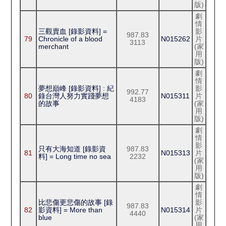
版)
劇
情
三觀賣血 [錄影資料] =
影
987.83
79
Chronicle of a blood
N015262
片
3113
merchant
(家
用
版)
劇
情
夢想巔峰 [錄影資料] : 紀
影
992.77
80
錄台灣人努力實踐夢想
N015311
片
4183
的故事
(家
用
版)
劇
情
影
只有大海知道 [錄影資
987.83
81
N015313
片
料] = Long time no sea
2232
(家
用
版)
劇
情
比悲傷更悲傷的故事 [錄
影
987.83
82
影資料] = More than
N015314
片
4440
blue
(家
用