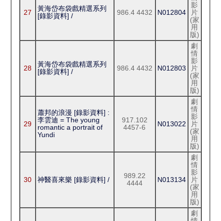
影
黃海岱布袋戲精選系列
27
986.4 4432
N012804
片
[錄影資料] /
(家
用
版)
劇
情
影
黃海岱布袋戲精選系列
28
986.4 4432
N012803
片
[錄影資料] /
(家
用
版)
劇
情
蕭邦的浪漫 [錄影資料] :
影
李雲迪 = The young
917.102
29
N013022
片
romantic a portrait of
4457-6
(家
Yundi
用
版)
劇
情
影
989.22
30
神醫喜來樂 [錄影資料] /
N013134
片
4444
(家
用
版)
劇
情