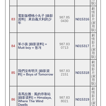
版)
劇
情
電影版櫻桃小丸子 [錄影
影
987.85
83
資料] : 來自義大利的少
N015316
片
0430
年
(家
用
版)
劇
情
影
笨小孩 [錄影資料] =
987.83
84
N015317
片
Mutt boy = 똥개
0713
(家
用
版)
劇
情
影
我們沒有明天 [錄影資
987.83
85
N015318
片
料] = Boys of Tomorrow
2151
(家
用
版)
劇
情
喜馬拉雅 : 風的停靠站
影
[錄影資料] = Himalaya,
987.83
86
N015319
片
Where The Wind
8021
(家
Dwells