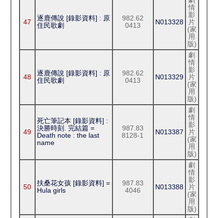
劇
情
影
逐鹿傳說 [錄影資料] : 原
982.62
47
N013328
片
住民歌劇
0413
(家
用
版)
劇
情
影
逐鹿傳說 [錄影資料] : 原
982.62
48
N013329
片
住民歌劇
0413
(家
用
版)
劇
情
死亡筆記本 [錄影資料] :
影
決勝時刻. 完結篇 =
987.83
49
N013387
片
Death note : the last
8128-1
(家
name
用
版)
劇
情
影
扶桑花女孩 [錄影資料] =
987.83
50
N013388
片
Hula girls
4046
(家
用
版)