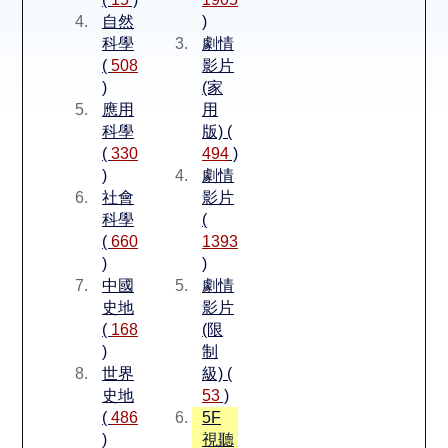
空間借用
自然
)
科學
劇情
熱門借閱
(
508
影片
)
(家
應用
用
個人借閱
科學
版) (
(
330
494
)
)
劇情
社會
影片
科學
(
(
660
1393
)
)
中國
劇情
史地
影片
(
168
(限
)
制
世界
級) (
史地
53
)
(
486
5F
)
視聽