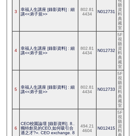
視
聽
幸福人生講座 [錄影資料] : 細
802.81
資
3
N012731
講<<弟子規>>
4434
料
典
藏
室
5F
視
聽
幸福人生講座 [錄影資料] : 細
802.81
資
4
N012732
講<<弟子規>>
4434
料
典
藏
室
5F
視
聽
幸福人生講座 [錄影資料] : 細
802.81
資
5
N012733
講<<弟子規>>
4434
料
典
藏
室
5F
視
聽
CEO校園論壇 [錄影資料]. 8..
494.21
資
6
獨特創見的CEO,如何吸引合
N012415
4604
料
適之才?=. CEO exchange. 8
典