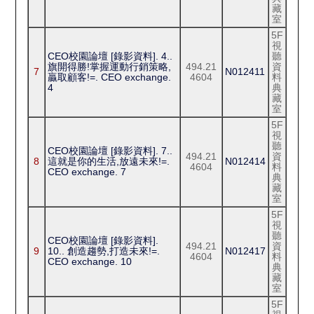
藏
室
5F
視
CEO校園論壇 [錄影資料]. 4..
聽
旗開得勝!掌握運動行銷策略,
494.21
資
7
N012411
贏取顧客!=. CEO exchange.
4604
料
4
典
藏
室
5F
視
聽
CEO校園論壇 [錄影資料]. 7..
494.21
資
8
這就是你的生活,放遠未來!=.
N012414
4604
料
CEO exchange. 7
典
藏
室
5F
視
聽
CEO校園論壇 [錄影資料].
494.21
資
9
10.. 創造趨勢,打造未來!=.
N012417
4604
料
CEO exchange. 10
典
藏
室
5F