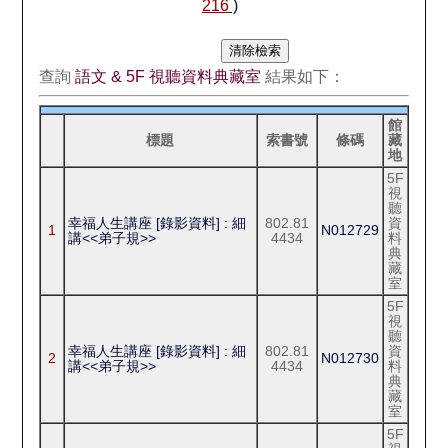
216
)
查詢
語文 & 5F 視聽資料典藏室
結果如下：
館
標題
索書號
條碼
藏
地
5F
視
聽
幸福人生講座 [錄影資料] : 細
802.81
資
1
N012729
講<<弟子規>>
4434
料
典
藏
室
5F
視
聽
幸福人生講座 [錄影資料] : 細
802.81
資
2
N012730
講<<弟子規>>
4434
料
典
藏
室
5F