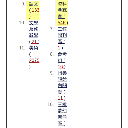
語文
資料
(
133
典藏
)
室 (
文學
546
)
及修
二館
辭學
贈刊
(
21
)
區 (
美術
1
)
(
參考
2075
組 (
)
16
)
指參
限館
內閱
覽 (
11
)
三樓
夢幻
海洋
區 (