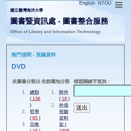
English
NTOU
國立臺灣海洋大學
圖書暨資訊處 - 圖書整合服務
Office of Library and Information Technology
推廣活動
熱門借閱 - 視聽資料
圖書介購
DVD
圖書互借
依圖書分類法
依館藏地分類
標題關鍵字查詢：
總類
附件
線上報名
(
136
(
18
)
)
外借
哲學
視聽
申請表單
(
65
)
資料
宗教
架 (
(
15
)
1905