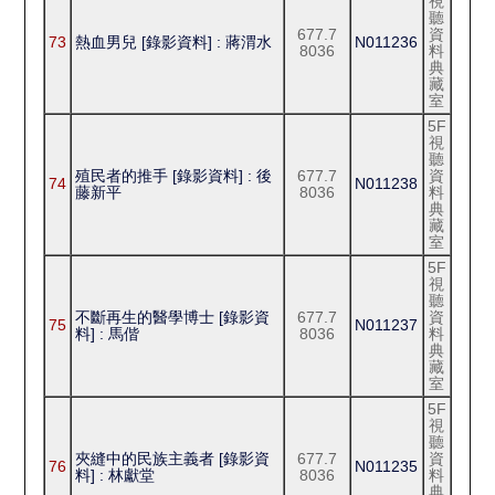
視
聽
677.7
資
73
熱血男兒 [錄影資料] : 蔣渭水
N011236
8036
料
典
藏
室
5F
視
聽
殖民者的推手 [錄影資料] : 後
677.7
資
74
N011238
藤新平
8036
料
典
藏
室
5F
視
聽
不斷再生的醫學博士 [錄影資
677.7
資
75
N011237
料] : 馬偕
8036
料
典
藏
室
5F
視
聽
夾縫中的民族主義者 [錄影資
677.7
資
76
N011235
料] : 林獻堂
8036
料
典