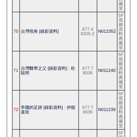
藏
室
5F
視
聽
677.4
資
70
台灣視角 [錄影資料]
N012352
8325-2
料
典
藏
室
5F
視
聽
台灣醫學之父 [錄影資料] : 杜
677.7
資
71
N011240
聡明
8036
料
典
藏
室
5F
視
聽
帝國的足跡 [錄影資料] : 伊能
677.7
資
72
N011239
嘉矩
8036
料
典
藏
室
5F