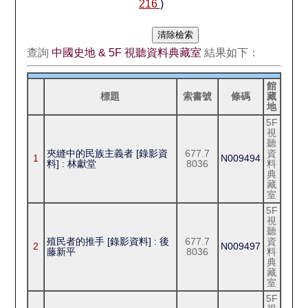
216
)
查詢
中國史地 & 5F 視聽資料典藏室
結果如下：
館
標題
索書號
條碼
藏
地
5F
視
聽
夾縫中的民族主義者 [錄影資
677.7
資
1
N009494
料] : 林獻堂
8036
料
典
藏
室
5F
視
聽
殖民者的推手 [錄影資料] : 後
677.7
資
2
N009497
藤新平
8036
料
典
藏
室
5F