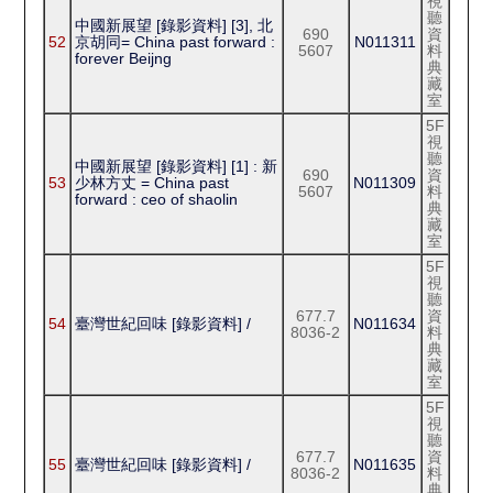
視
聽
中國新展望 [錄影資料] [3], 北
690
資
52
京胡同= China past forward :
N011311
5607
料
forever Beijng
典
藏
室
5F
視
聽
中國新展望 [錄影資料] [1] : 新
690
資
53
少林方丈 = China past
N011309
5607
料
forward : ceo of shaolin
典
藏
室
5F
視
聽
677.7
資
54
臺灣世紀回味 [錄影資料] /
N011634
8036-2
料
典
藏
室
5F
視
聽
677.7
資
55
臺灣世紀回味 [錄影資料] /
N011635
8036-2
料
典