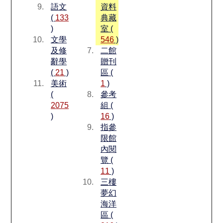
語文
資料
(
133
典藏
)
室 (
文學
546
)
及修
二館
辭學
贈刊
(
21
)
區 (
美術
1
)
(
參考
2075
組 (
)
16
)
指參
限館
內閱
覽 (
11
)
三樓
夢幻
海洋
區 (