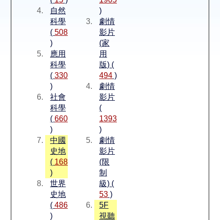
空間借用
自然
)
科學
劇情
熱門借閱
(
508
影片
)
(家
應用
用
個人借閱
科學
版) (
(
330
494
)
)
劇情
社會
影片
科學
(
(
660
1393
)
)
中國
劇情
史地
影片
(
168
(限
)
制
世界
級) (
史地
53
)
(
486
5F
)
視聽