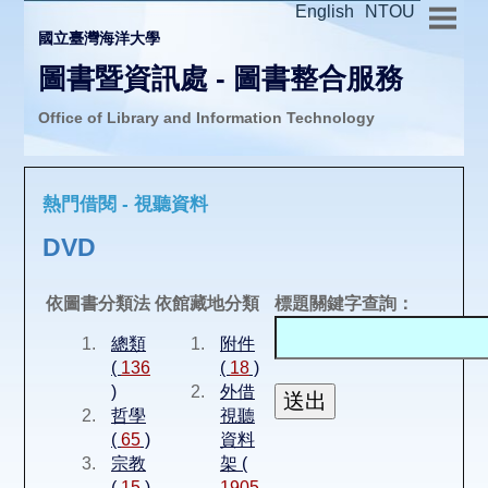
English
NTOU
國立臺灣海洋大學
圖書暨資訊處 - 圖書整合服務
Office of Library and Information Technology
推廣活動
熱門借閱 - 視聽資料
圖書介購
DVD
圖書互借
依圖書分類法
依館藏地分類
標題關鍵字查詢：
總類
附件
線上報名
(
136
(
18
)
)
外借
哲學
視聽
申請表單
(
65
)
資料
宗教
架 (
(
15
)
1905