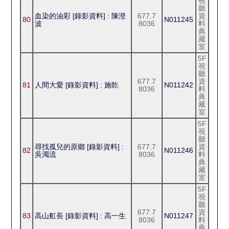
視
聽
血染的油彩 [錄影資料] : 陳澄
677.7
資
80
N011245
波
8036
料
典
藏
室
5F
視
聽
677.7
資
81
人間大愛 [錄影資料] : 施亁
N011242
8036
料
典
藏
室
5F
視
聽
尋找孤兒的原鄉 [錄影資料] :
677.7
資
82
N011246
吳濁流
8036
料
典
藏
室
5F
視
聽
677.7
資
83
高山舡長 [錄影資料] : 高一生
N011247
8036
料
典