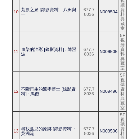
視
聽
荒原之泉 [錄影資料] : 八田與
677.7
資
10
N009504
一
8036
料
典
藏
室
5F
視
聽
血染的油彩 [錄影資料] : 陳澄
677.7
資
11
N009505
波
8036
料
典
藏
室
5F
視
聽
不斷再生的醫學博士 [錄影資
677.7
資
12
N009496
料] : 馬偕
8036
料
典
藏
室
5F
視
聽
尋找孤兒的原鄉 [錄影資料] :
677.7
資
13
N009506
吳濁流
8036
料
典