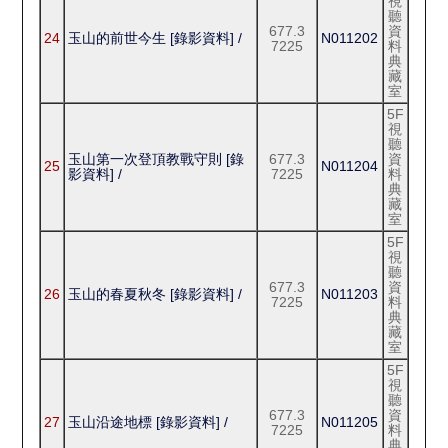
視
聽
677.3
資
24
玉山的前世今生 [錄影資料] /
N011202
7225
料
典
藏
室
5F
視
聽
玉山第一次登頂教戰守則 [錄
677.3
資
25
N011204
影資料] /
7225
料
典
藏
室
5F
視
聽
677.3
資
26
玉山的春夏秋冬 [錄影資料] /
N011203
7225
料
典
藏
室
5F
視
聽
677.3
資
27
玉山沿途地標 [錄影資料] /
N011205
7225
料
典