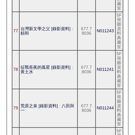
藏
室
5F
視
聽
台灣新文學之父 [錄影資料] :
677.7
資
77
N011243
頼和
8036
料
典
藏
室
5F
視
聽
征戰長夜的孤星 [錄影資料] :
677.7
資
78
N011241
黃土水
8036
料
典
藏
室
5F
視
聽
荒原之泉 [錄影資料] : 八田與
677.7
資
79
N011244
一
8036
料
典
藏
室
5F