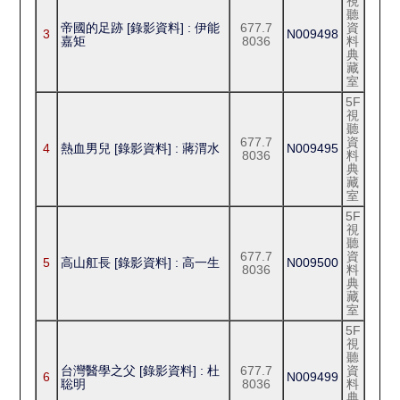
視
聽
帝國的足跡 [錄影資料] : 伊能
677.7
資
3
N009498
嘉矩
8036
料
典
藏
室
5F
視
聽
677.7
資
4
熱血男兒 [錄影資料] : 蔣渭水
N009495
8036
料
典
藏
室
5F
視
聽
677.7
資
5
高山舡長 [錄影資料] : 高一生
N009500
8036
料
典
藏
室
5F
視
聽
台灣醫學之父 [錄影資料] : 杜
677.7
資
6
N009499
聡明
8036
料
典