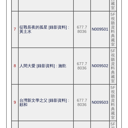
藏
室
5F
視
聽
征戰長夜的孤星 [錄影資料] :
677.7
資
7
N009501
黃土水
8036
料
典
藏
室
5F
視
聽
677.7
資
8
人間大愛 [錄影資料] : 施亁
N009502
8036
料
典
藏
室
5F
視
聽
台灣新文學之父 [錄影資料] :
677.7
資
9
N009503
頼和
8036
料
典
藏
室
5F