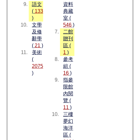
語文
資料
(
133
典藏
)
室 (
文學
546
)
及修
二館
辭學
贈刊
(
21
)
區 (
美術
1
)
(
參考
2075
組 (
)
16
)
指參
限館
內閱
覽 (
11
)
三樓
夢幻
海洋
區 (