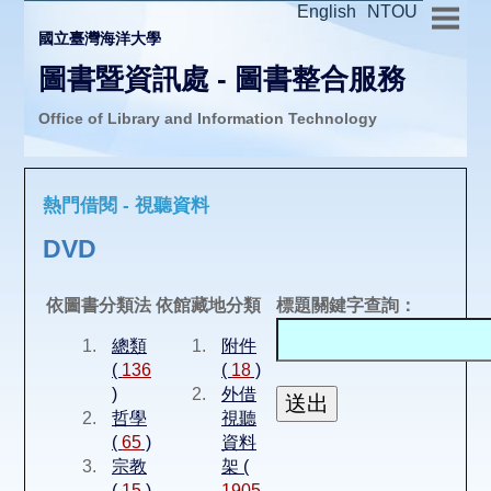
English
NTOU
國立臺灣海洋大學
圖書暨資訊處 - 圖書整合服務
Office of Library and Information Technology
推廣活動
熱門借閱 - 視聽資料
圖書介購
DVD
圖書互借
依圖書分類法
依館藏地分類
標題關鍵字查詢：
總類
附件
線上報名
(
136
(
18
)
)
外借
哲學
視聽
申請表單
(
65
)
資料
宗教
架 (
(
15
)
1905