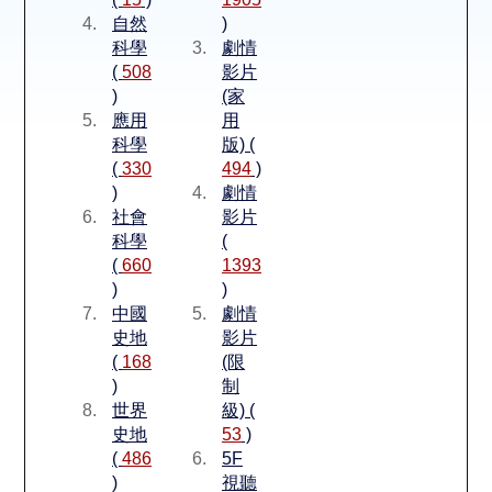
空間借用
自然
)
科學
劇情
熱門借閱
(
508
影片
)
(家
應用
用
個人借閱
科學
版) (
(
330
494
)
)
劇情
社會
影片
科學
(
(
660
1393
)
)
中國
劇情
史地
影片
(
168
(限
)
制
世界
級) (
史地
53
)
(
486
5F
)
視聽