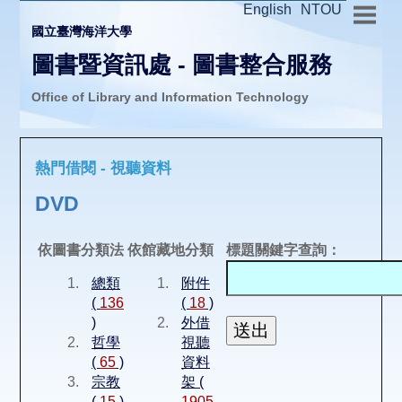
English
NTOU
國立臺灣海洋大學
圖書暨資訊處 - 圖書整合服務
Office of Library and Information Technology
推廣活動
熱門借閱 - 視聽資料
圖書介購
DVD
圖書互借
依圖書分類法
依館藏地分類
標題關鍵字查詢：
總類
附件
線上報名
(
136
(
18
)
)
外借
哲學
視聽
申請表單
(
65
)
資料
宗教
架 (
(
15
)
1905