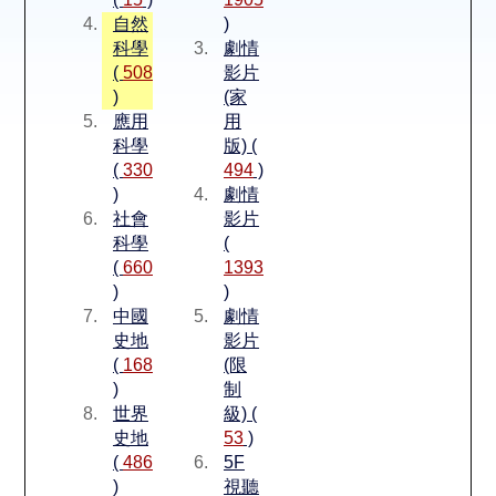
空間借用
自然
)
科學
劇情
熱門借閱
(
508
影片
)
(家
應用
用
個人借閱
科學
版) (
(
330
494
)
)
劇情
社會
影片
科學
(
(
660
1393
)
)
中國
劇情
史地
影片
(
168
(限
)
制
世界
級) (
史地
53
)
(
486
5F
)
視聽