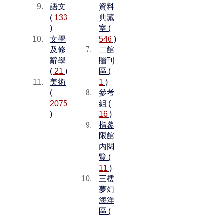
語文
資料
(
133
典藏
)
室 (
文學
546
)
及修
二館
辭學
贈刊
(
21
)
區 (
美術
1
)
(
參考
2075
組 (
)
16
)
指參
限館
內閱
覽 (
11
)
三樓
夢幻
海洋
區 (