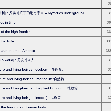
3
: 探訪地底下的驚奇宇宙 = Mysteries underground
3
 in time
36
he high frontier
36
he T-Rex
38
urs roamed America
38
's world] : 尼安德塔人.
3
nd living-beings : ecology] : 生態篇.
3
and living-beings : marine life:自然篇.
d living-beings : the plant kingdom] : 植物篇.
3
nd living-beings : insects] : 昆蟲篇.
3
funcitons of human body