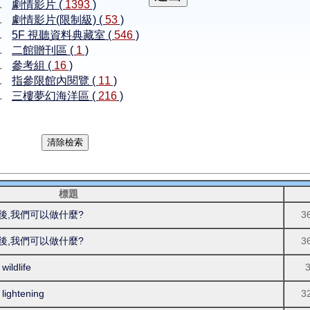
劇情影片 (
1393
)
劇情影片(限制級) (
53
)
5F 視聽資料典藏室 (
546
)
二館贈刊區 (
1
)
參考組 (
16
)
指參限館內閱覽 (
11
)
三樓夢幻海洋區 (
216
)
標題
之後,我們可以做什麼?
3
之後,我們可以做什麼?
3
ldlife
ightening
3