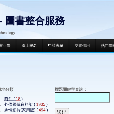
- 圖書整合服務
echnology
書互借
線上報名
申請表單
空間借用
熱門借
藏地分類
標題關鍵字查詢：
附件 (
18
)
外借視聽資料架 (
1905
)
劇情影片(家用版) (
494
)