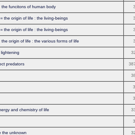
funcitons of human body
igin of life : the living-beings
igin of life : the living-beings
n of life : the various forms of life
ightening
3
t predators
38
3
and chemistry of life
3
the unknown
3