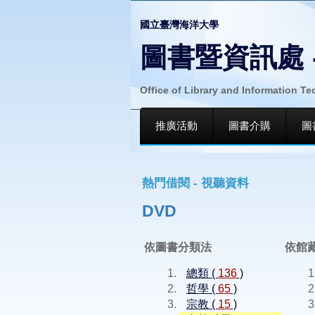
國立臺灣海洋大學
圖書暨資訊處 
Office of Library and Information T
推廣活動
圖書介購
圖
熱門借閱 - 視聽資料
DVD
依圖書分類法
依館
總類 (
136
)
哲學 (
65
)
宗教 (
15
)