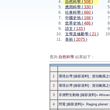
自然科學 (
508
)
應用科學 (
330
)
社會科學 (
660
)
中國史地 (
168
)
世界史地 (
486
)
語文 (
133
)
文學及修辭學 (
21
)
美術 (
2075
)
查詢
自然科學
結果如下：
1
環境台灣 [錄影資料] : 賀伯颱風
2
環境台灣 [錄影資料] : 賀伯颱風
3
非洲野生動物 [錄影資料]= African wi
4
閃電 [錄影資料]=. Raging planet : l