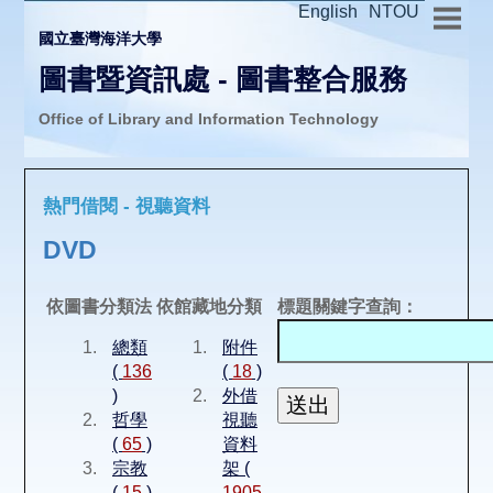
English
NTOU
國立臺灣海洋大學
圖書暨資訊處 - 圖書整合服務
Office of Library and Information Technology
推廣活動
熱門借閱 - 視聽資料
圖書介購
DVD
圖書互借
依圖書分類法
依館藏地分類
標題關鍵字查詢：
總類
附件
線上報名
(
136
(
18
)
)
外借
哲學
視聽
申請表單
(
65
)
資料
宗教
架 (
(
15
)
1905