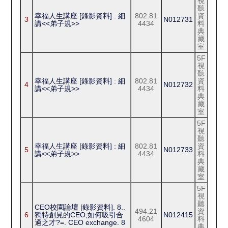
視
聽
幸福人生講座 [錄影資料] : 細
802.81
資
3
N012731
講<<弟子規>>
4434
料
典
藏
室
5F
視
聽
幸福人生講座 [錄影資料] : 細
802.81
資
4
N012732
講<<弟子規>>
4434
料
典
藏
室
5F
視
聽
幸福人生講座 [錄影資料] : 細
802.81
資
5
N012733
講<<弟子規>>
4434
料
典
藏
室
5F
視
聽
CEO校園論壇 [錄影資料]. 8..
494.21
資
6
獨特創見的CEO,如何吸引合
N012415
4604
料
適之才?=. CEO exchange. 8
典