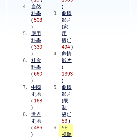
空間借用
自然
)
科學
劇情
熱門借閱
(
508
影片
)
(家
應用
用
個人借閱
科學
版) (
(
330
494
)
)
劇情
社會
影片
科學
(
(
660
1393
)
)
中國
劇情
史地
影片
(
168
(限
)
制
世界
級) (
史地
53
)
(
486
5F
)
視聽