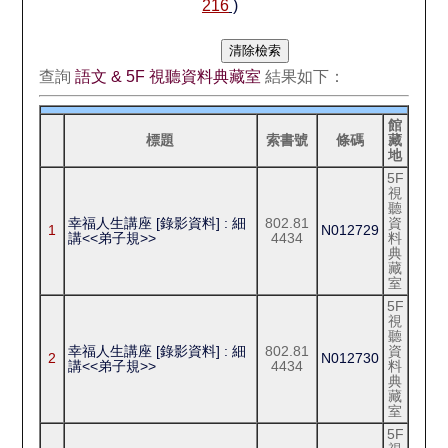
216
)
查詢
語文 & 5F 視聽資料典藏室
結果如下：
館
標題
索書號
條碼
藏
地
5F
視
聽
幸福人生講座 [錄影資料] : 細
802.81
資
1
N012729
講<<弟子規>>
4434
料
典
藏
室
5F
視
聽
幸福人生講座 [錄影資料] : 細
802.81
資
2
N012730
講<<弟子規>>
4434
料
典
藏
室
5F