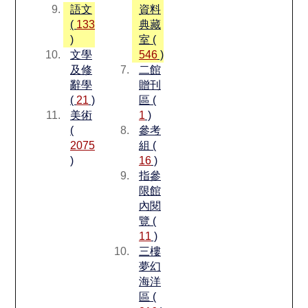
語文
資料
(
133
典藏
)
室 (
文學
546
)
及修
二館
辭學
贈刊
(
21
)
區 (
美術
1
)
(
參考
2075
組 (
)
16
)
指參
限館
內閱
覽 (
11
)
三樓
夢幻
海洋
區 (