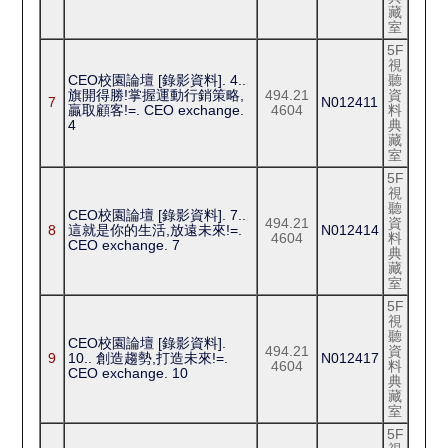
藏
室
5F
視
CEO校園論壇 [錄影資料]. 4..
聽
旗開得勝!掌握運動行銷策略,
494.21
資
7
N012411
贏取顧客!=. CEO exchange.
4604
料
4
典
藏
室
5F
視
聽
CEO校園論壇 [錄影資料]. 7..
494.21
資
8
這就是你的生活,放遠未來!=.
N012414
4604
料
CEO exchange. 7
典
藏
室
5F
視
聽
CEO校園論壇 [錄影資料].
494.21
資
9
10.. 創造趨勢,打造未來!=.
N012417
4604
料
CEO exchange. 10
典
藏
室
5F