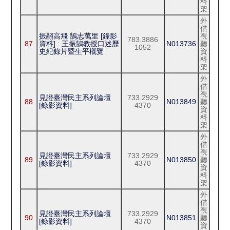
料
架
外
借
振翮高飛 鵠志萬里 [錄影
視
783.3886
87
資料] : 王振鵠教授口述歷
N013736
聽
1052
史紀錄片暨生平概覽
資
料
架
外
借
視
見證臺灣民主系列論壇
733.2929
88
N013849
聽
[錄影資料]
4370
資
料
架
外
借
視
見證臺灣民主系列論壇
733.2929
89
N013850
聽
[錄影資料]
4370
資
料
架
外
借
視
見證臺灣民主系列論壇
733.2929
90
N013851
聽
[錄影資料]
4370
資