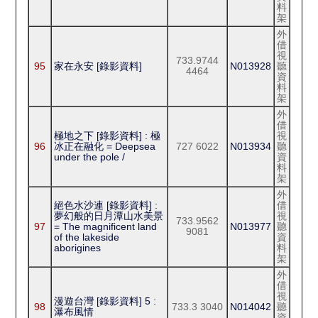
料
架
外
借
視
733.9744
95
家在永安 [錄影資料]
N013928
聽
4464
資
料
架
外
借
極地之下 [錄影資料] : 極
視
96
冰正在融化 = Deepsea
727 6022
N013934
聽
under the pole /
資
料
架
外
絕色水沙連 [錄影資料] :
借
夢幻般的日月潭山水美景
視
733.9562
97
= The magnificent land
N013977
聽
9081
of the lakeside
資
aborigines
料
架
外
借
視
漫遊台灣 [錄影資料] 5 :
98
733.3 3040
N014042
聽
瀑布風情
資