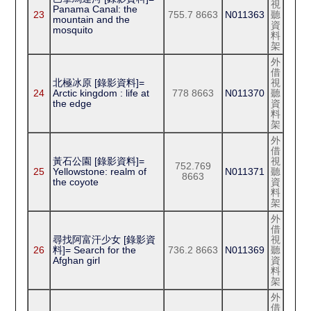
視
Panama Canal: the
23
755.7 8663
N011363
聽
mountain and the
資
mosquito
料
架
外
借
北極冰原 [錄影資料]=
視
24
Arctic kingdom : life at
778 8663
N011370
聽
the edge
資
料
架
外
借
黃石公園 [錄影資料]=
視
752.769
25
Yellowstone: realm of
N011371
聽
8663
the coyote
資
料
架
外
借
尋找阿富汗少女 [錄影資
視
26
料]= Search for the
736.2 8663
N011369
聽
Afghan girl
資
料
架
外
借