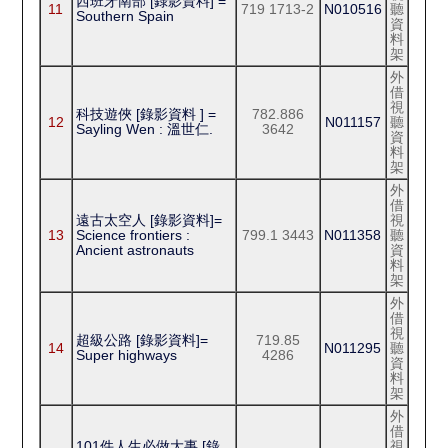
西班牙南部 [錄影資料] =
11
719 1713-2
N010516
聽
Southern Spain
資
料
架
外
借
視
科技遊俠 [錄影資料 ] =
782.886
12
N011157
聽
Sayling Wen : 溫世仁.
3642
資
料
架
外
借
遠古太空人 [錄影資料]=
視
13
Science frontiers :
799.1 3443
N011358
聽
Ancient astronauts
資
料
架
外
借
視
超級公路 [錄影資料]=
719.85
14
N011295
聽
Super highways
4286
資
料
架
外
借
101件人生必做大事 [錄
視