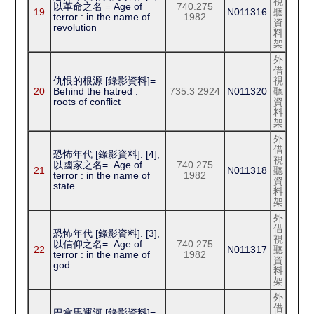
視
以革命之名 = Age of
740.275
19
N011316
聽
terror : in the name of
1982
資
revolution
料
架
外
借
仇恨的根源 [錄影資料]=
視
20
Behind the hatred :
735.3 2924
N011320
聽
roots of conflict
資
料
架
外
借
恐怖年代 [錄影資料]. [4],
視
以國家之名=. Age of
740.275
21
N011318
聽
terror : in the name of
1982
資
state
料
架
外
借
恐怖年代 [錄影資料]. [3],
視
以信仰之名=. Age of
740.275
22
N011317
聽
terror : in the name of
1982
資
god
料
架
外
借
巴拿馬運河 [錄影資料]=