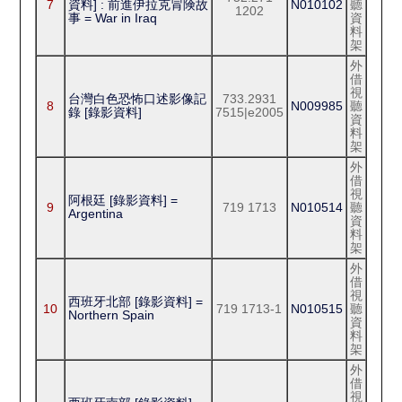
7
資料] : 前進伊拉克冐険故
N010102
聽
1202
事 = War in Iraq
資
料
架
外
借
視
台灣白色恐怖口述影像記
733.2931
8
N009985
聽
錄 [錄影資料]
7515|e2005
資
料
架
外
借
視
阿根廷 [錄影資料] =
9
719 1713
N010514
聽
Argentina
資
料
架
外
借
視
西班牙北部 [錄影資料] =
10
719 1713-1
N010515
聽
Northern Spain
資
料
架
外
借
視