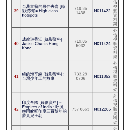
借
百萬富翁的最佳去處 [錄
視
719.85
39
影資料]= High class
N011422
聽
1438
hotspots
資
料
架
外
借
成龍遊香江 [錄影資料]=
視
719.85
40
Jackie Chan's Hong
N011424
聽
5032
Kong
資
料
架
外
借
視
綠的海平線 [錄影資料] :
733.28
41
N011852
聽
台灣少年工的故事
0706
資
料
架
外
借
印度帝國 [錄影資料] =
視
Empires of India : 呼風
42
737 8663
N012285
聽
喚雨叱吒印度三百餘年的
資
蒙兀兒王朝.
料
架
外