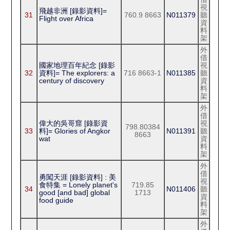
視
飛越非洲 [錄影資料]=
31
760.9 8663
N011379
聽
Flight over Africa
資
料
架
外
借
國家地理百年紀念 [錄影
視
32
資料]= The explorers: a
716 8663-1
N011385
聽
century of discovery
資
料
架
外
借
偉大的吳哥窟 [錄影資
視
798.80384
33
料]= Glories of Angkor
N011391
聽
8663
wat
資
料
架
外
借
勇闖天涯 [錄影資料] : 美
視
食特集 = Lonely planet's
719.85
34
N011406
聽
good [and bad] global
1713
資
food guide
料
架
外