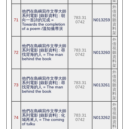
架
外
他們在島嶼寫作文學大師
借
系列電影 [錄影資料] : 朝
視
783.31
71
向一首詩的完成 =
N013259
聽
0742
Towards the completion
資
of a poem /溫知儀導演
料
架
外
借
他們在島嶼寫作文學大師
視
系列電影 [錄影資料] : 尋
783.31
72
N013260
聽
找背海的人 = The man
0742
資
behind the book
料
架
外
借
他們在島嶼寫作文學大師
視
系列電影 [錄影資料] : 尋
783.31
73
N013261
聽
找背海的人 = The man
0742
資
behind the book
料
架
外
借
他們在島嶼寫作文學大師
視
系列電影 [錄影資料] : 化
783.31
74
N013262
聽
城再來人 = The coming
0742
資
of tulku
料