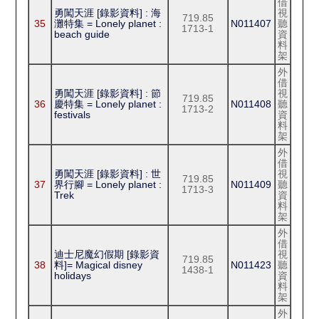
借
勇闖天涯 [錄影資料] : 海
視
719.85
35
灘特集 = Lonely planet :
N011407
聽
1713-1
beach guide
資
料
架
外
借
勇闖天涯 [錄影資料] : 節
視
719.85
36
慶特集 = Lonely planet :
N011408
聽
1713-2
festivals
資
料
架
外
借
勇闖天涯 [錄影資料] : 世
視
719.85
37
界行腳 = Lonely planet :
N011409
聽
1713-3
Trek
資
料
架
外
借
迪士尼魔幻假期 [錄影資
視
719.85
38
料]= Magical disney
N011423
聽
1438-1
holidays
資
料
架
外