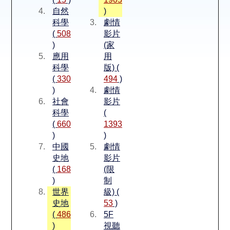
空間借用
自然
)
科學
劇情
熱門借閱
(
508
影片
)
(家
應用
用
個人借閱
科學
版) (
(
330
494
)
)
劇情
社會
影片
科學
(
(
660
1393
)
)
中國
劇情
史地
影片
(
168
(限
)
制
世界
級) (
史地
53
)
(
486
5F
)
視聽