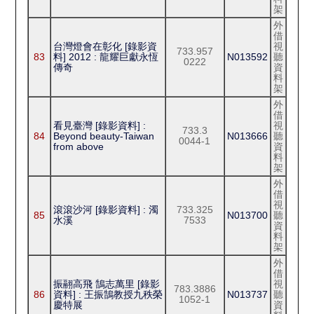
架
外
借
台灣燈會在彰化 [錄影資
視
733.957
83
料] 2012 : 龍耀巨獻永恆
N013592
聽
0222
傳奇
資
料
架
外
借
看見臺灣 [錄影資料] :
視
733.3
84
Beyond beauty-Taiwan
N013666
聽
0044-1
from above
資
料
架
外
借
視
滾滾沙河 [錄影資料] : 濁
733.325
85
N013700
聽
水溪
7533
資
料
架
外
借
振翮高飛 鵠志萬里 [錄影
視
783.3886
86
資料] : 王振鵠教授九秩榮
N013737
聽
1052-1
慶特展
資