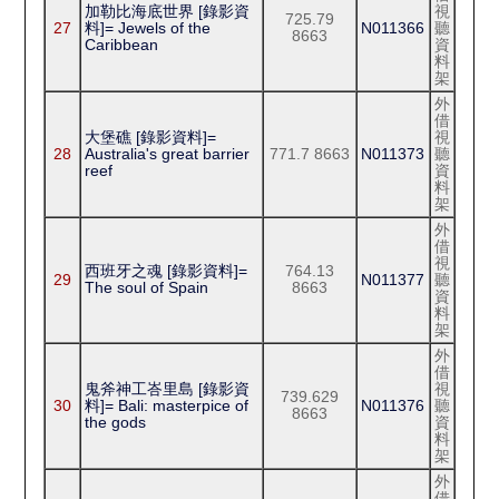
加勒比海底世界 [錄影資
視
725.79
27
料]= Jewels of the
N011366
聽
8663
Caribbean
資
料
架
外
借
大堡礁 [錄影資料]=
視
28
Australia's great barrier
771.7 8663
N011373
聽
reef
資
料
架
外
借
視
西班牙之魂 [錄影資料]=
764.13
29
N011377
聽
The soul of Spain
8663
資
料
架
外
借
鬼斧神工峇里島 [錄影資
視
739.629
30
料]= Bali: masterpice of
N011376
聽
8663
the gods
資
料
架
外
借