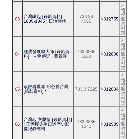
外
借
視
台灣崛起 [錄影資料]
733.28
63
N012755
聽
1895-1945 : 日治時代
4065
資
料
架
外
借
視
經濟發展學大師 [錄影資
783.3886
64
N012836
聽
料] : 人物傳記 ; 費景漢
5563
資
料
架
外
借
視
放眼看世界 用心愛台灣
65
733.3 7225
N012884
聽
[錄影資料] /
資
料
架
外
借
台灣心 文獻情 [錄影資料]
視
783.3886
66
: 王世慶先生口述歷史影
N012989
聽
1040
像紀錄專輯
資
料
架