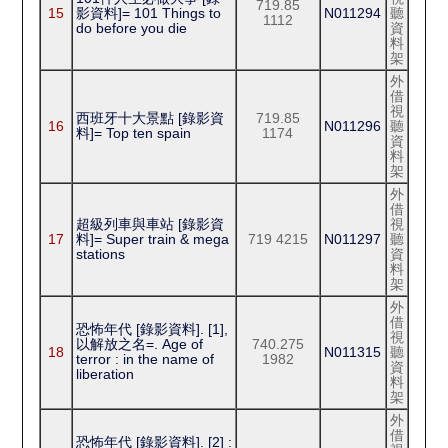
719.85
15
影資料]= 101 Things to
N011294
聽
1112
do before you die
資
料
架
外
借
視
西班牙十大景點 [錄影資
719.85
16
N011296
聽
料]= Top ten spain
1174
資
料
架
外
借
超級列車與車站 [錄影資
視
17
料]= Super train & mega
719 4215
N011297
聽
stations
資
料
架
外
借
恐怖年代 [錄影資料]. [1],
視
以解放之名=. Age of
740.275
18
N011315
聽
terror : in the name of
1982
資
liberation
料
架
外
借
恐怖年代 [錄影資料]. [2] :