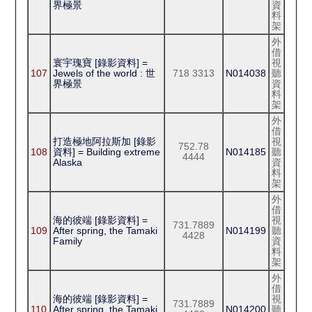
界極景
資
料
架
外
借
寰宇瑰寶 [錄影資料] =
視
107
Jewels of the world : 世
718 3313
N014038
聽
界極景
資
料
架
外
借
打造極地阿拉斯加 [錄影
視
752.78
108
資料] = Building extreme
N014185
聽
4444
Alaska
資
料
架
外
借
海的彼端 [錄影資料] =
視
731.7889
109
After spring, the Tamaki
N014199
聽
4428
Family
資
料
架
外
借
海的彼端 [錄影資料] =
視
731.7889
110
After spring, the Tamaki
N014200
聽