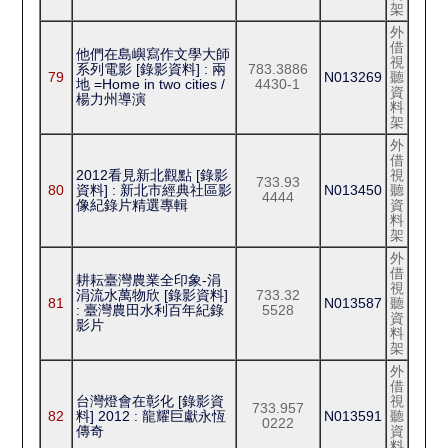
架
外
借
他們在島嶼寫作文學大師
視
系列電影 [錄影資料] : 兩
783.3886
79
N013269
聽
地 =Home in two cities /
4430-1
資
楊力州導演
料
架
外
借
2012看見新北觀點 [錄影
視
733.93
80
資料] : 新北市經典社區影
N013450
聽
4444
像紀錄片精選專輯
資
料
架
外
借
耕耘臺灣農業全印象-涓
視
涓流水萬物欣 [錄影資料]
733.32
81
N013587
聽
: 臺灣農田水利百年紀錄
5528
資
影片
料
架
外
借
台灣燈會在彰化 [錄影資
視
733.957
82
料] 2012 : 龍耀巨獻永恆
N013591
聽
0222
傳奇
資
料