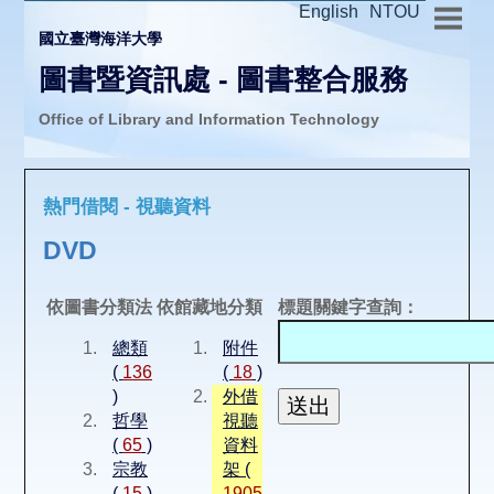
English
NTOU
國立臺灣海洋大學
圖書暨資訊處 - 圖書整合服務
Office of Library and Information Technology
推廣活動
熱門借閱 - 視聽資料
圖書介購
DVD
圖書互借
依圖書分類法
依館藏地分類
標題關鍵字查詢：
總類
附件
線上報名
(
136
(
18
)
)
外借
哲學
視聽
申請表單
(
65
)
資料
宗教
架 (
(
15
)
1905