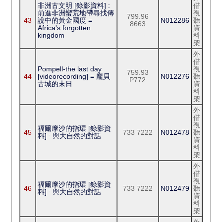
非洲古文明 [錄影資料] :
借
前進非洲蠻荒地帶尋找傳
視
799.96
43
說中的黃金國度 =
N012286
聽
8663
Africa's forgotten
資
kingdom
料
架
外
借
Pompell-the last day
視
759.93
44
[videorecording] = 龐貝
N012276
聽
P772
古城的末日
資
料
架
外
借
視
福爾摩沙的指環 [錄影資
45
733 7222
N012478
聽
料] : 與大自然的對話.
資
料
架
外
借
視
福爾摩沙的指環 [錄影資
46
733 7222
N012479
聽
料] : 與大自然的對話.
資
料
架