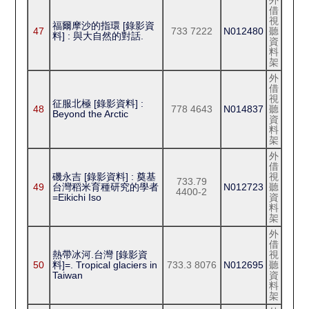
外
借
視
福爾摩沙的指環 [錄影資
47
733 7222
N012480
聽
料] : 與大自然的對話.
資
料
架
外
借
視
征服北極 [錄影資料] :
48
778 4643
N014837
聽
Beyond the Arctic
資
料
架
外
借
磯永吉 [錄影資料] : 奠基
視
733.79
49
台灣稻米育種研究的學者
N012723
聽
4400-2
=Eikichi Iso
資
料
架
外
借
熱帶冰河.台灣 [錄影資
視
50
料]=. Tropical glaciers in
733.3 8076
N012695
聽
Taiwan
資
料
架