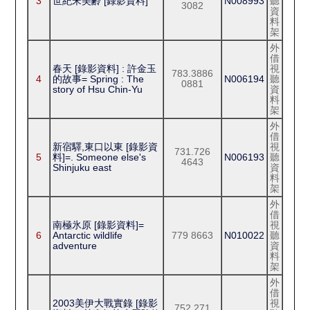
3
世紀宋美齢 [錄影資料]
N008993
聽
3082
資
料
架
外
借
春天 [錄影資料] : 許金玉
視
783.3886
4
的故事= Spring : The
N006194
聽
0881
story of Hsu Chin-Yu
資
料
架
外
借
新宿驛,東口以東 [錄影資
視
731.726
5
料]=. Someone else's
N006193
聽
4643
Shinjuku east
資
料
架
外
借
南極氷原 [錄影資料]=
視
6
Antarctic wildlife
779 8663
N010022
聽
adventure
資
料
架
外
借
2003美伊大戰實錄 [錄影
視
752.271