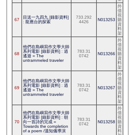
外
借
視
目送一九四九 [錄影資料]
733.292
67
N013253
聽
: 龍應台的探索
4426
資
料
架
外
借
他們在島嶼寫作文學大師
視
系列電影 [錄影資料] : 逍
783.31
68
N013266
聽
遙遊 = The
0742
資
untrammeled traveler
料
架
外
借
他們在島嶼寫作文學大師
視
系列電影 [錄影資料] : 逍
783.31
69
N013267
聽
遙遊 = The
0742
資
untrammeled traveler
料
架
外
他們在島嶼寫作文學大師
借
系列電影 [錄影資料] : 朝
視
783.31
70
向一首詩的完成 =
N013258
聽
0742
Towards the completion
資
of a poem /溫知儀導演
料