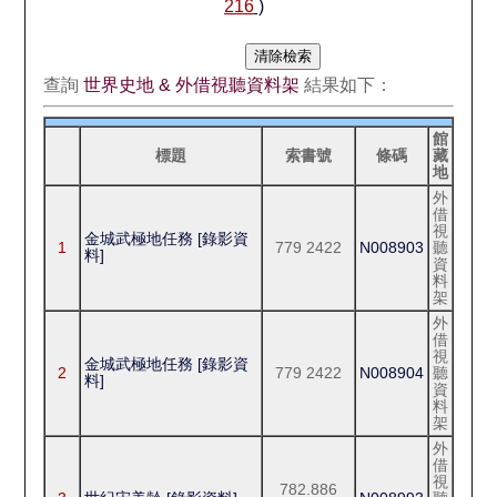
216
)
查詢
世界史地 & 外借視聽資料架
結果如下：
館
標題
索書號
條碼
藏
地
外
借
視
金城武極地任務 [錄影資
1
779 2422
N008903
聽
料]
資
料
架
外
借
視
金城武極地任務 [錄影資
2
779 2422
N008904
聽
料]
資
料
架
外
借
視
782.886