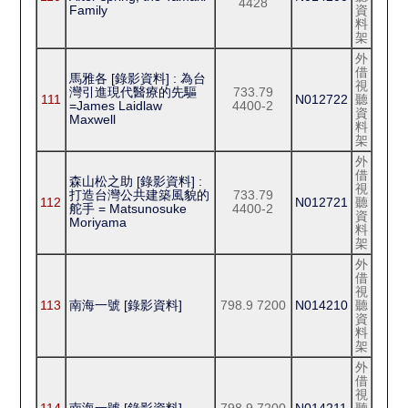
4428
Family
資
料
架
外
借
馬雅各 [錄影資料] : 為台
視
灣引進現代醫療的先驅
733.79
111
N012722
聽
=James Laidlaw
4400-2
資
Maxwell
料
架
外
借
森山松之助 [錄影資料] :
視
打造台灣公共建築風貌的
733.79
112
N012721
聽
舵手 = Matsunosuke
4400-2
資
Moriyama
料
架
外
借
視
113
南海一號 [錄影資料]
798.9 7200
N014210
聽
資
料
架
外
借
視