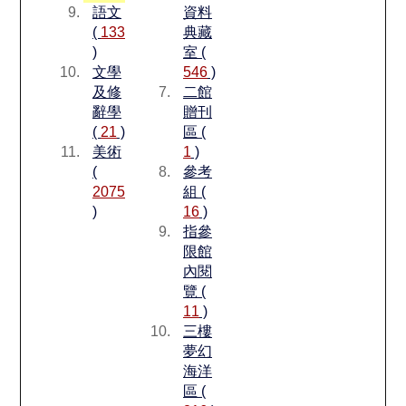
語文
資料
(
133
典藏
)
室 (
文學
546
)
及修
二館
辭學
贈刊
(
21
)
區 (
美術
1
)
(
參考
2075
組 (
)
16
)
指參
限館
內閱
覽 (
11
)
三樓
夢幻
海洋
區 (