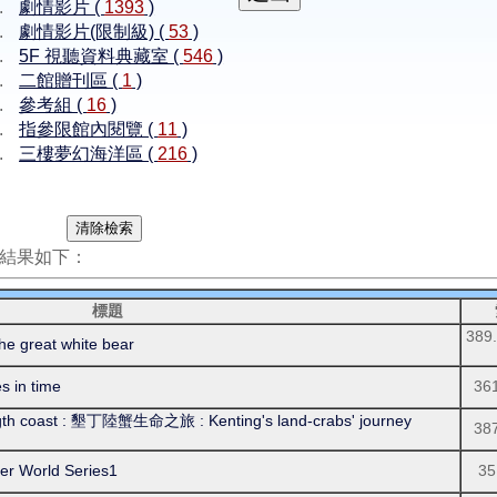
劇情影片 (
1393
)
劇情影片(限制級) (
53
)
5F 視聽資料典藏室 (
546
)
二館贈刊區 (
1
)
參考組 (
16
)
指參限館內閱覽 (
11
)
三樓夢幻海洋區 (
216
)
結果如下：
標題
389
great white bear
in time
36
coast : 墾丁陸蟹生命之旅 : Kenting's land-crabs' journey
38
 World Series1
35