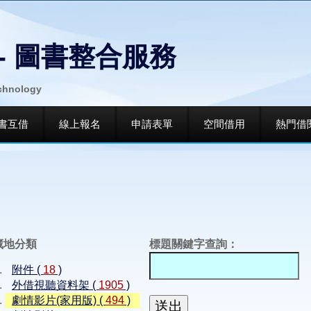
- 圖書整合服務
echnology
書互借
線上報名
申請表單
空間借用
熱門借
藏地分類
標題關鍵字查詢：
附件 (
18
)
外借視聽資料架 (
1905
)
劇情影片(家用版) (
494
)