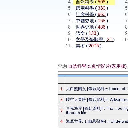
自然科學 (
508
)
應用科學 (
330
)
社會科學 (
660
)
中國史地 (
168
)
世界史地 (
486
)
語文 (
133
)
文學及修辭學 (
21
)
美術 (
2075
)
查詢
自然科學 & 劇情影片(家用版)
1
大白熊國度 [錄影資料]= Realm of the 
2
時空大冒險 [錄影資料]=. Adventures 
月光海岸 [錄影資料]=. The moonligth 
3
through life
4
海底世界. 1 [錄影資料] = Underwater