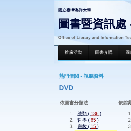
國立臺灣海洋大學
圖書暨資訊處 
Office of Library and Information T
推廣活動
圖書介購
圖
熱門借閱 - 視聽資料
DVD
依圖書分類法
依館
總類 (
136
)
哲學 (
65
)
宗教 (
15
)