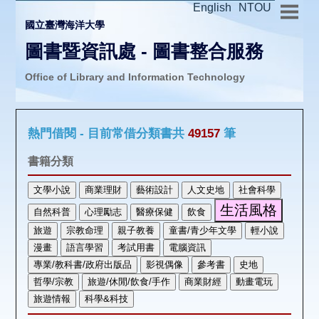
English
NTOU
國立臺灣海洋大學
圖書暨資訊處 - 圖書整合服務
Office of Library and Information Technology
推廣活動
熱門借閱 - 目前常借分類書共
49157
筆
圖書介購
書籍分類
圖書互借
線上報名
申請表單