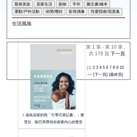
空間借用
熱門借閱
生活風格
個人借閱
第 1 筆 - 第 10 筆 ,
共 178 頁
下一頁
[1]
2
3
4
5
6
7
8
9
10
>>
[下一頁]
[最終頁]
1
成為這樣的我「引導式筆記書」：蜜
雪兒．歐巴馬帶領你探索內心的聲音