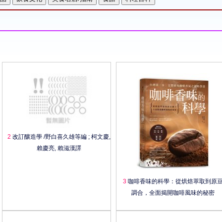
2
改訂釀造學 /野白喜久雄等編 ; 柯文慶,
賴慶亮, 賴滋漢譯
3
咖啡香味的科學：從烘焙萃取到原
調合，全面揭開咖啡風味的秘密