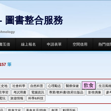
- 圖書整合服務
echnology
書互借
線上報名
申請表單
空間借用
熱門借
157
筆