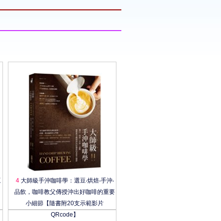
豆
4
大師級手沖咖啡學：選豆‧烘焙‧手沖‧
品飲，咖啡教父傳授沖出好咖啡的重要
小細節【隨書附20支示範影片
QRcode】