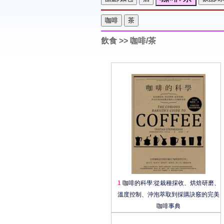
飲食
>> 咖啡/茶
1
咖啡的科學:從栽種採收、烘焙研磨、
溫度控制、沖泡萃取到採購訣竅的完美
咖啡事典