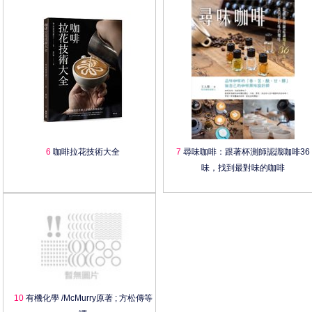
6
咖啡拉花技術大全
7
尋味咖啡：跟著杯測師認識咖啡36
味，找到最對味的咖啡
10
有機化學 /McMurry原著 ; 方松傳等