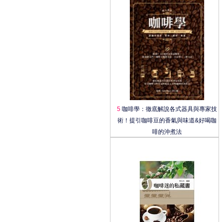
5
咖啡學：徹底解說各式器具與專家技
術！提引咖啡豆的香氣與味道&好喝咖
啡的沖煮法