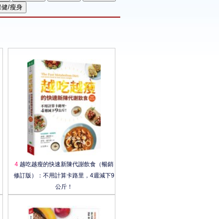
4
越吃越瘦的快速新陳代謝飲食（暢銷
修訂版）：不用計算卡路里，4週減下9
公斤！