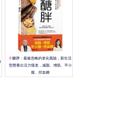
：
8
醣胖：最被忽略的老化風險，新生活
由
型態養出活力慢老，減脂、增肌、平小
腹、控血糖