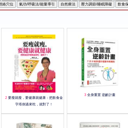
3
全身重置 逆齡計畫
2
要瘦就瘦，要健康就健康：把飲食金
字塔倒過來吃，就對了！