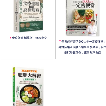
6
食療聖經 減重版：終極瘦身
7
營養師杯蓋的500大卡一定瘦便當
針對減脂＆減醣＆增肌研發菜單，自
搭配每餐菜色，正常吃不會餓