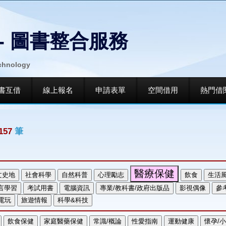
- 圖書整合服務
echnology
書互借
線上報名
申請表單
空間借用
熱門借
157
筆