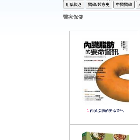
醫療保健
1
內臟脂肪的要命警訊