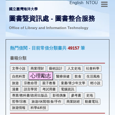
English
NTOU
國立臺灣海洋大學
圖書暨資訊處 - 圖書整合服務
Office of Library and Information Technology
推廣活動
熱門借閱 - 目前常借分類書共
49157
筆
圖書介購
書籍分類
圖書互借
線上報名
申請表單