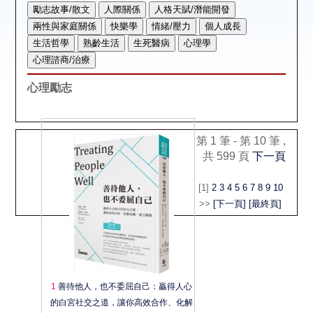
空間借用
熱門借閱
個人借閱
心理勵志
第 1 筆 - 第 10 筆 ,
共 599 頁
下一頁
[1]
2
3
4
5
6
7
8
9
10
>>
[下一頁]
[最終頁]
1
善待他人，也不委屈自己：贏得人心
的白宮社交之道，讓你高效合作、化解