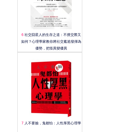
6
社交囧星人的生存之道：不擅交際又
如何？心理學家教你將社交尷尬發揮為
優勢，把怪異變優異
7
人不要臉，鬼都怕：人性厚黑心理學