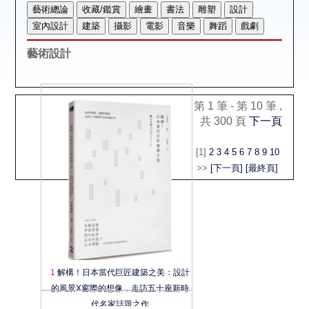
空間借用
熱門借閱
藝術設計
個人借閱
第 1 筆 - 第 10 筆 ,
共 300 頁
下一頁
[1]
2
3
4
5
6
7
8
9
10
>>
[下一頁]
[最終頁]
1
解構！日本當代巨匠建築之美：設計
的風景X窗際的想像，走訪五十座新時
代名家話題之作