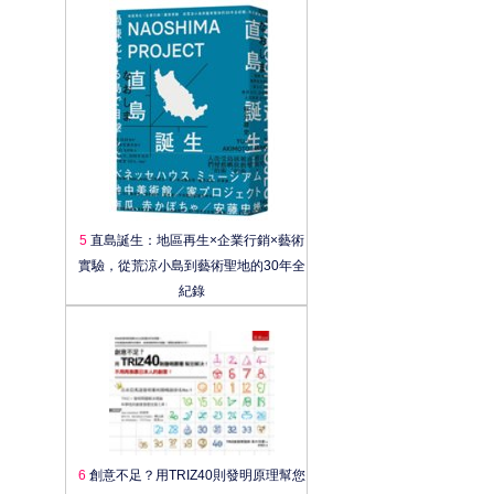
5
直島誕生：地區再生×企業行銷×藝術
實驗，從荒涼小島到藝術聖地的30年全
紀錄
6
創意不足？用TRIZ40則發明原理幫您