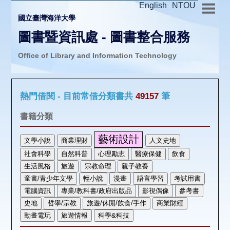
English
NTOU
國立臺灣海洋大學
圖書暨資訊處 - 圖書整合服務
Office of Library and Information Technology
推廣活動
熱門借閱 - 目前常借分類書共
49157
筆
圖書介購
書籍分類
圖書互借
線上報名
申請表單