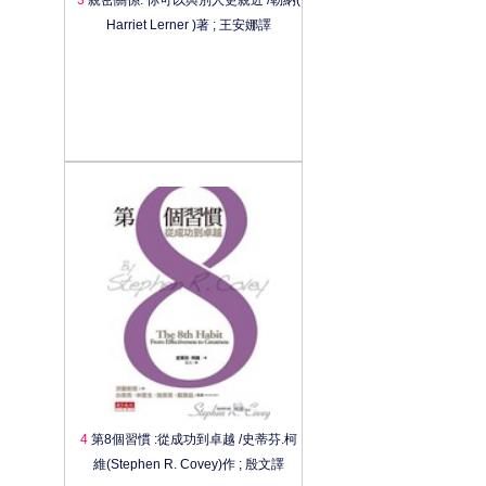
Harriet Lerner )著 ; 王安娜譯
4
第8個習慣 :從成功到卓越 /史蒂芬.柯
維(Stephen R. Covey)作 ; 殷文譯