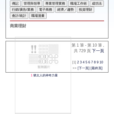
空間借用
熱門借閱
商業理財
個人借閱
第 1 筆 - 第 10 筆 ,
共 729 頁
下一頁
[1]
2
3
4
5
6
7
8
9
10
>>
[下一頁]
[最終頁]
1
猶太人的神奇力量