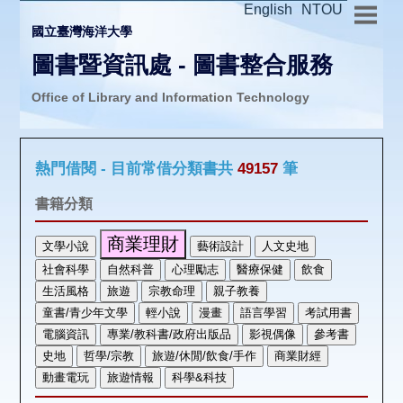
English
NTOU
國立臺灣海洋大學
圖書暨資訊處 - 圖書整合服務
Office of Library and Information Technology
推廣活動
熱門借閱 - 目前常借分類書共
49157
筆
圖書介購
書籍分類
圖書互借
線上報名
申請表單