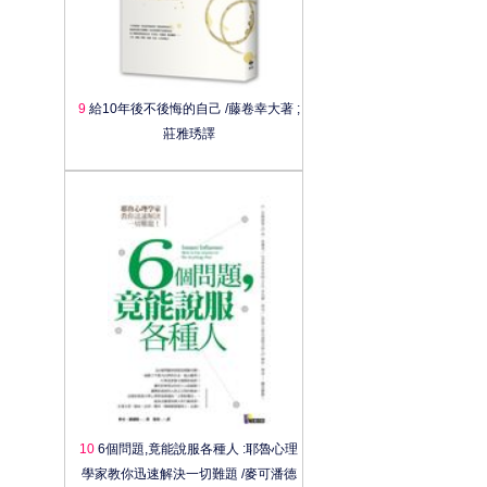
9
給10年後不後悔的自己 /藤卷幸大著 ;
莊雅琇譯
10
6個問題,竟能說服各種人 :耶魯心理
學家教你迅速解決一切難題 /麥可潘德