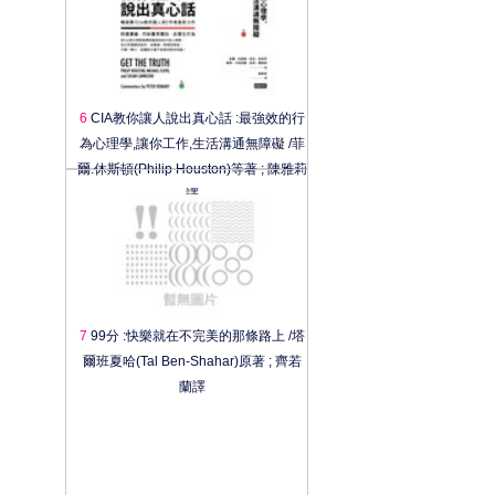
6
CIA教你讓人說出真心話 :最強效的行
為心理學,讓你工作,生活溝通無障礙 /菲
爾.休斯頓(Philip Houston)等著 ; 陳雅莉
譯
7
99分 :快樂就在不完美的那條路上 /塔
爾班夏哈(Tal Ben-Shahar)原著 ; 齊若
蘭譯