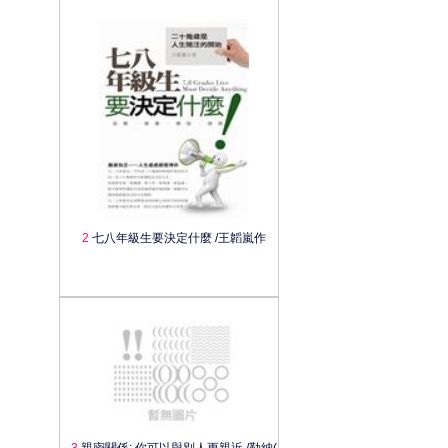
2
七八年級生要決定什麼 /王韜嵐作
3
親密關係: 你可以與別人更親近 /勒納(