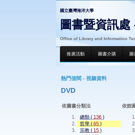
國立臺灣海洋大學
圖書暨資訊處 
Office of Library and Information T
推廣活動
圖書介購
圖
熱門借閱 - 視聽資料
DVD
依圖書分類法
依館
總類 (
136
)
哲學 (
65
)
宗教 (
15
)