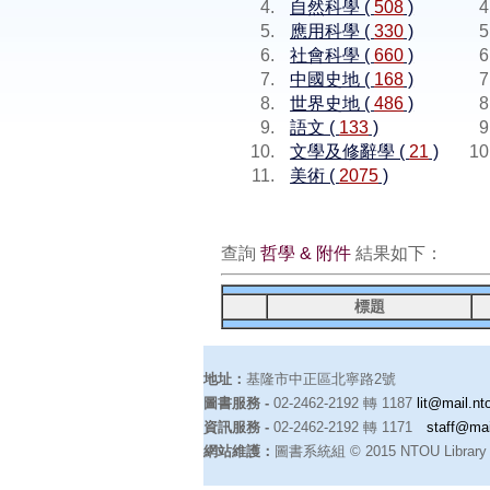
自然科學 (
508
)
應用科學 (
330
)
社會科學 (
660
)
中國史地 (
168
)
世界史地 (
486
)
語文 (
133
)
文學及修辭學 (
21
)
美術 (
2075
)
查詢
哲學 & 附件
結果如下：
標題
地址：
基隆市中正區北寧路2號
圖書服務 -
02-2462-2192 轉 1187
lit@mail.nt
資訊服務 -
02-2462-2192 轉 1171
staff@mai
網站維護：
圖書系統組 © 2015 NTOU Library