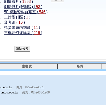
劇情影片 (
1393
)
劇情影片(限制級) (
53
)
5F 視聽資料典藏室 (
546
)
二館贈刊區 (
1
)
參考組 (
16
)
指參限館內閱覽 (
11
)
三樓夢幻海洋區 (
216
)
索書號
條碼
ou.edu.tw
傳真：02-2462-4651
l.ntou.edu.tw
傳真：02-2463-1208