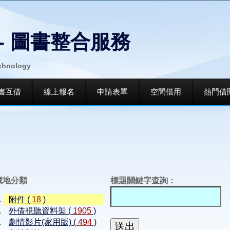
- 圖書整合服務
echnology
書互借
線上報名
申請表單
空間借用
熱門借
藏地分類
標題關鍵字查詢：
附件 (
18
)
外借視聽資料架 (
1905
)
劇情影片(家用版) (
494
)