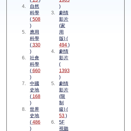
空間借用
自然
)
科學
劇情
熱門借閱
(
508
影片
)
(家
應用
用
個人借閱
科學
版) (
(
330
494
)
)
劇情
社會
影片
科學
(
(
660
1393
)
)
中國
劇情
史地
影片
(
168
(限
)
制
世界
級) (
史地
53
)
(
486
5F
)
視聽