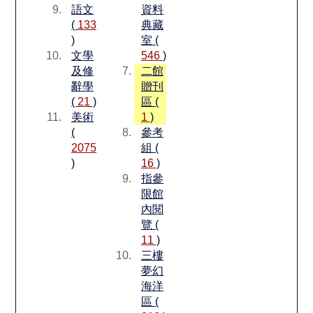
語文
資料
(
133
典藏
)
室 (
文學
546
)
及修
二館
辭學
贈刊
(
21
)
區 (
美術
1
)
(
參考
2075
組 (
)
16
)
指參
限館
內閱
覽 (
11
)
三樓
夢幻
海洋
區 (