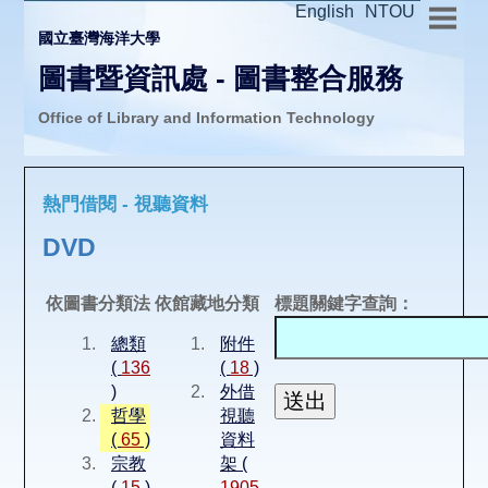
English
NTOU
國立臺灣海洋大學
圖書暨資訊處 - 圖書整合服務
Office of Library and Information Technology
推廣活動
熱門借閱 - 視聽資料
圖書介購
DVD
圖書互借
依圖書分類法
依館藏地分類
標題關鍵字查詢：
總類
附件
線上報名
(
136
(
18
)
)
外借
哲學
視聽
申請表單
(
65
)
資料
宗教
架 (
(
15
)
1905