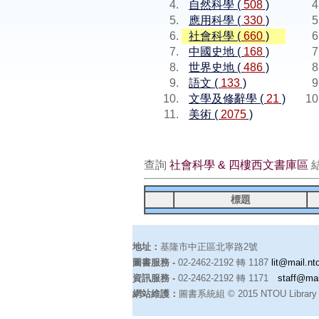
自然科學 (
508
)
應用科學 (
330
)
社會科學 (
660
)
中國史地 (
168
)
世界史地 (
486
)
語文 (
133
)
文學及修辭學 (
21
)
美術 (
2075
)
查詢
社會科學 & 四樓西文書庫區
標題
地址：
基隆市中正區北寧路2號
圖書服務 -
02-2462-2192 轉 1187
lit@mail.nt
資訊服務 -
02-2462-2192 轉 1171
staff@mai
網站維護：
圖書系統組 © 2015 NTOU Library