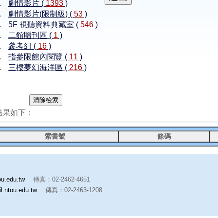
劇情影片 (
1393
)
劇情影片(限制級) (
53
)
5F 視聽資料典藏室 (
546
)
二館贈刊區 (
1
)
參考組 (
16
)
指參限館內閱覽 (
11
)
三樓夢幻海洋區 (
216
)
結果如下：
索書號
條碼
ou.edu.tw
傳真：02-2462-4651
l.ntou.edu.tw
傳真：02-2463-1208