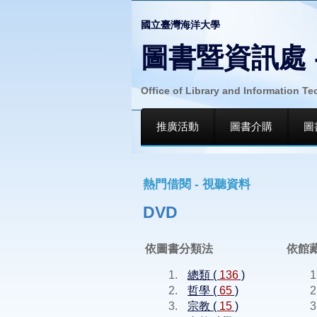
國立臺灣海洋大學
圖書暨資訊處 
Office of Library and Information T
推廣活動
圖書介購
圖
熱門借閱 - 視聽資料
DVD
依圖書分類法
依館
總類 (
136
)
哲學 (
65
)
宗教 (
15
)