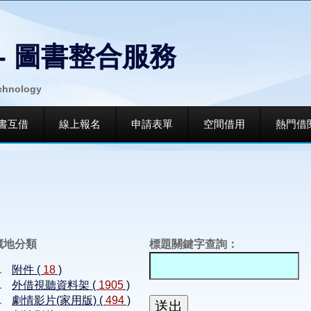
- 圖書整合服務
echnology
書互借
線上報名
申請表單
空間借用
熱門借
藏地分類
標題關鍵字查詢：
附件 (
18
)
外借視聽資料架 (
1905
)
劇情影片(家用版) (
494
)