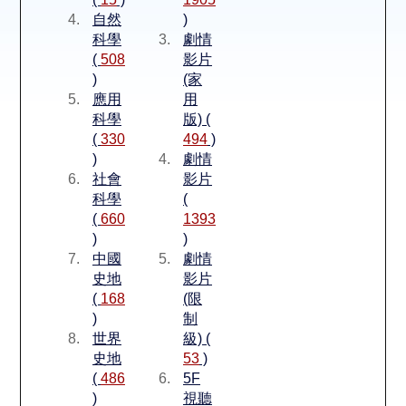
空間借用
自然
)
科學
劇情
熱門借閱
(
508
影片
)
(家
應用
用
個人借閱
科學
版) (
(
330
494
)
)
劇情
社會
影片
科學
(
(
660
1393
)
)
中國
劇情
史地
影片
(
168
(限
)
制
世界
級) (
史地
53
)
(
486
5F
)
視聽