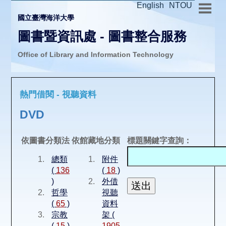
English
NTOU
國立臺灣海洋大學
圖書暨資訊處 - 圖書整合服務
Office of Library and Information Technology
推廣活動
熱門借閱 - 視聽資料
圖書介購
DVD
圖書互借
依圖書分類法
依館藏地分類
標題關鍵字查詢：
總類
附件
線上報名
(
136
(
18
)
)
外借
哲學
視聽
申請表單
(
65
)
資料
宗教
架 (
(
15
)
1905