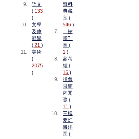
語文
資料
(
133
典藏
)
室 (
文學
546
)
及修
二館
辭學
贈刊
(
21
)
區 (
美術
1
)
(
參考
2075
組 (
)
16
)
指參
限館
內閱
覽 (
11
)
三樓
夢幻
海洋
區 (