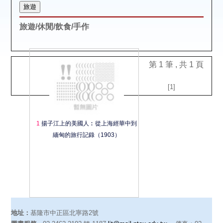
空間借用
旅遊/休閒/飲食/手作
熱門借閱
個人借閱
第 1 筆 , 共 1 頁
[1]
1
揚子江上的美國人︰從上海經華中到
緬甸的旅行記錄（1903）
地址：
基隆市中正區北寧路2號