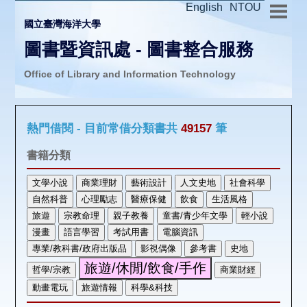
English
NTOU
國立臺灣海洋大學
圖書暨資訊處 - 圖書整合服務
Office of Library and Information Technology
推廣活動
熱門借閱 - 目前常借分類書共
49157
筆
圖書介購
書籍分類
圖書互借
線上報名
申請表單