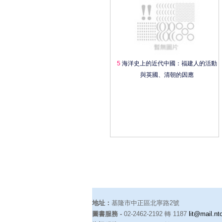
5
海洋史上的近代中國：福建人的活動
與英國、清朝的因應
地址：
基隆市中正區北寧路2號
圖書服務 -
02-2462-2192 轉 1187
lit@mail.nt