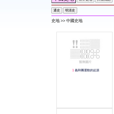
史地
>> 中國史地
1
義和團運動的起源