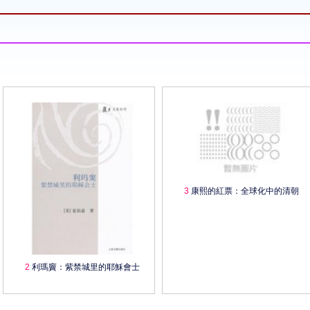
3
康熙的紅票：全球化中的清朝
2
利瑪竇：紫禁城里的耶穌會士