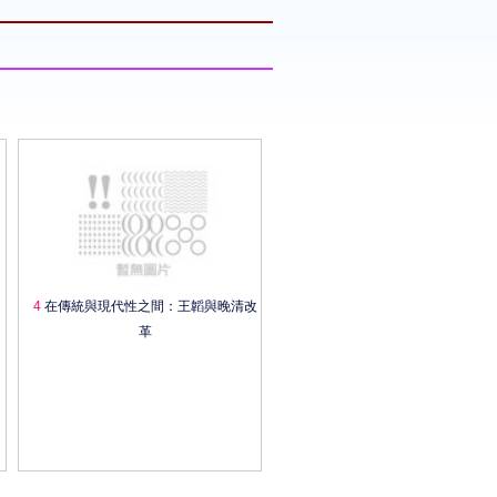
4
在傳統與現代性之間：王韜與晚清改
革