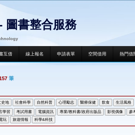
- 圖書整合服務
echnology
書互借
線上報名
申請表單
空間借用
熱門借
157
筆