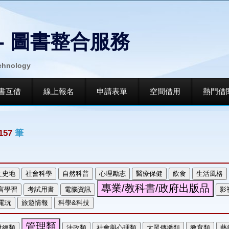
- 圖書整合服務
echnology
書互借
線上報名
申請表單
空間借用
熱門借
157
筆