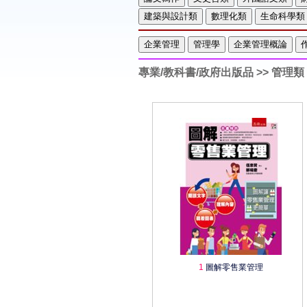
專業/教科書/政府出版品
>> 管理類
1
圖解零售業管理