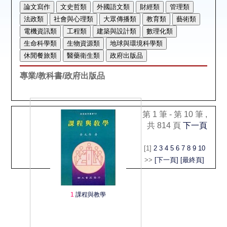
空間借用
熱門借閱
個人借閱
專業/教科書/政府出版品
第 1 筆 - 第 10 筆 ,
共 814 頁
下一頁
[1]
2
3
4
5
6
7
8
9
10
>>
[下一頁]
[最終頁]
1
課程與教學