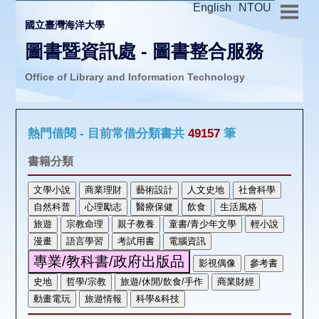
English
NTOU
國立臺灣海洋大學
圖書暨資訊處 - 圖書整合服務
Office of Library and Information Technology
推廣活動
熱門借閱 - 目前常借分類書共
49157
筆
圖書介購
書籍分類
圖書互借
線上報名
申請表單