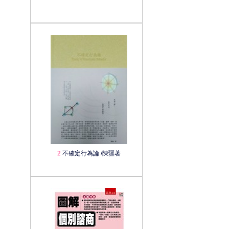
2
不確定行為論 /陳疆著