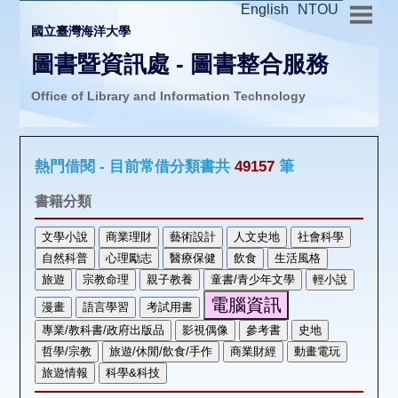
English
NTOU
國立臺灣海洋大學
圖書暨資訊處 - 圖書整合服務
Office of Library and Information Technology
推廣活動
熱門借閱 - 目前常借分類書共
49157
筆
圖書介購
書籍分類
圖書互借
線上報名
申請表單