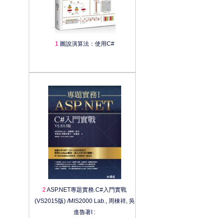
1
圖說演算法：使用C#
2
ASP.NET專題實務.C#入門實戰
(VS2015版) /MIS2000 Lab., 周棟祥, 吳
進魯著I :