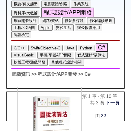
空間借用
熱門借閱
個人借閱
電腦資訊
>> 程式設計/APP開發
>> C#
第 1 筆 - 第 10 筆 ,
共 3 頁
下一頁
[1]
2
3