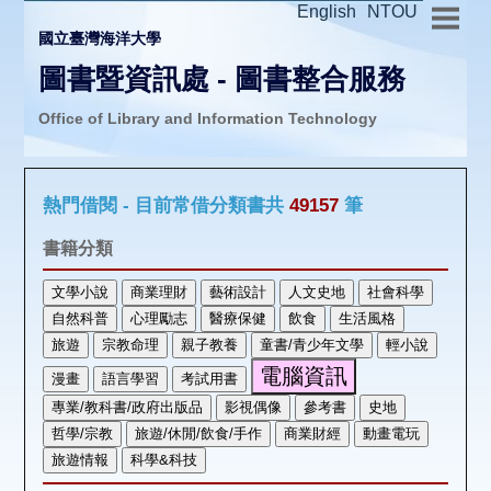
English
NTOU
國立臺灣海洋大學
圖書暨資訊處 - 圖書整合服務
Office of Library and Information Technology
推廣活動
熱門借閱 - 目前常借分類書共
49157
筆
圖書介購
書籍分類
圖書互借
線上報名
申請表單