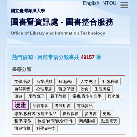
English
NTOU
國立臺灣海洋大學
圖書暨資訊處 - 圖書整合服務
Office of Library and Information Technology
推廣活動
熱門借閱 - 目前常借分類書共
49157
筆
圖書介購
書籍分類
圖書互借
線上報名
申請表單