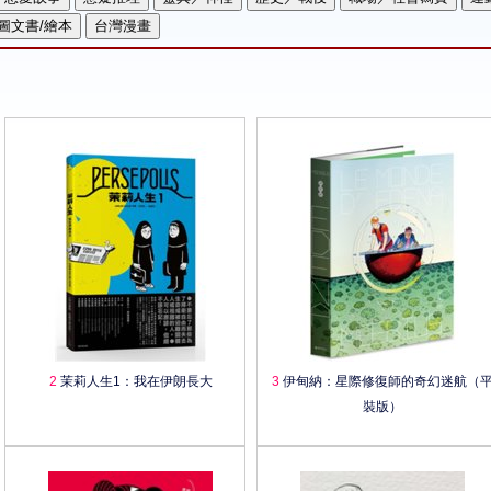
2
茉莉人生1：我在伊朗長大
3
伊甸納：星際修復師的奇幻迷航（
裝版）