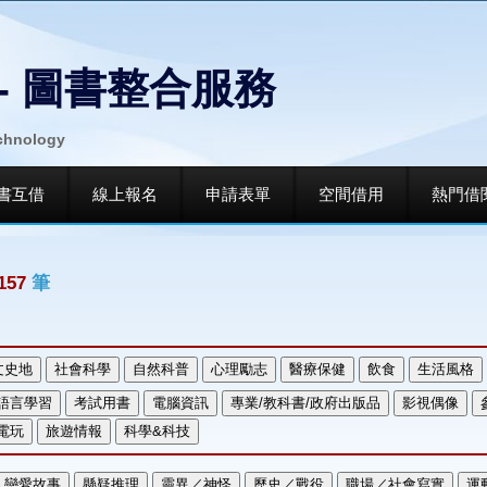
- 圖書整合服務
echnology
書互借
線上報名
申請表單
空間借用
熱門借
157
筆