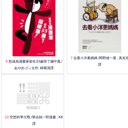
7
去看小洋蔥媽媽 /岡野雄一著 ; 黃友
6
想成為漫畫家卻在33歲得了腦中風 /
譯
あやめゴン太作; 林琬清譯
10
空想科學大戰 /筆吉純一郎漫畫 ; KK
譯