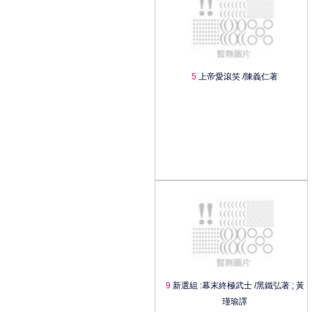
5
上帝愛滾笑 /陳義仁著
9
新選組 :幕末終極武士 /黑鐵弘著 ; 黃
瑾瑜譯