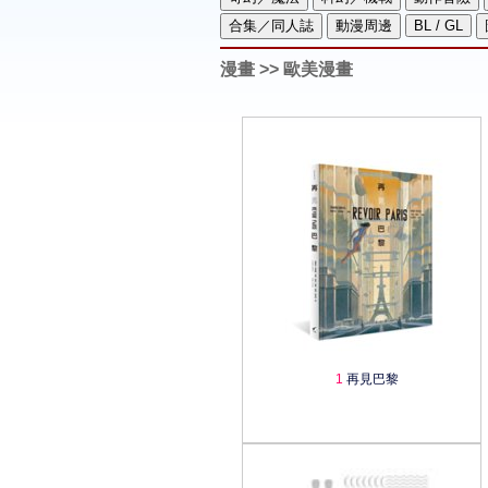
漫畫
>> 歐美漫畫
1
再見巴黎