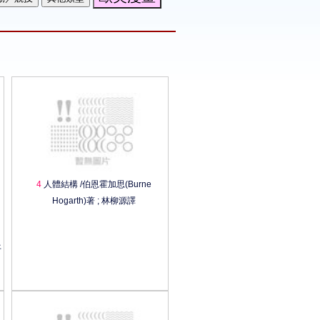
4
人體結構 /伯恩霍加思(Burne
Hogarth)著 ; 林柳源譯
平