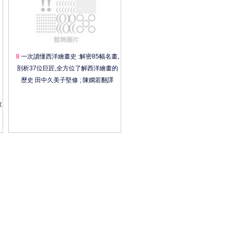
8
一次讀懂西洋繪畫史 :解密85幅名畫,
剖析37位巨匠,全方位了解西洋繪畫的
歷史 田中久美子堅修 ; 陳嫻若翻譯
玫