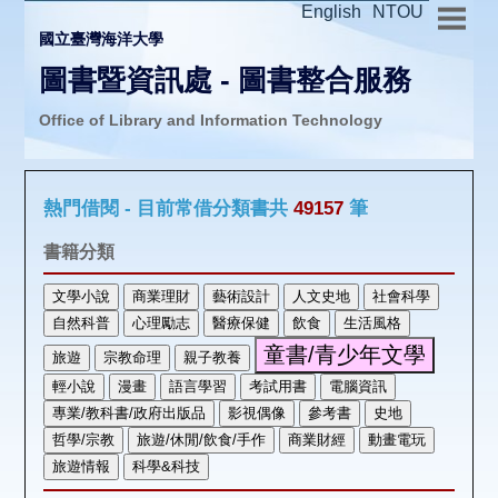
English
NTOU
國立臺灣海洋大學
圖書暨資訊處 - 圖書整合服務
Office of Library and Information Technology
推廣活動
熱門借閱 - 目前常借分類書共
49157
筆
圖書介購
書籍分類
圖書互借
線上報名
申請表單