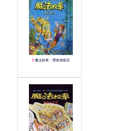
9
魔法校車：潛進海龍宮