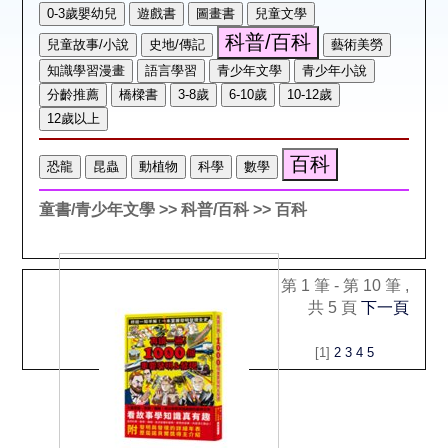
空間借用
熱門借閱
個人借閱
童書/青少年文學
>> 科普/百科
>> 百科
第 1 筆 - 第 10 筆 ,
共 5 頁
下一頁
[1]
2
3
4
5