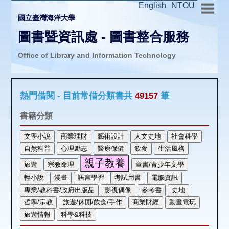
English
NTOU
國立臺灣海洋大學
圖書暨資訊處 - 圖書整合服務
Office of Library and Information Technology
推廣活動
熱門借閱 - 目前常借分類書共
49157
筆
圖書介購
書籍分類
圖書互借
線上報名
申請表單