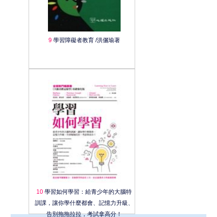
9
學習障礙者教育 /洪儷瑜著
10
學習如何學習：給青少年的大腦特
訓課，讓你學什麼都會、記憶力升級、
告別拖拖拉拉，考試拿高分！