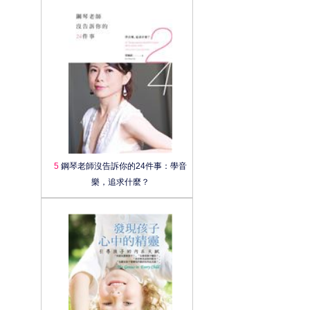
5
鋼琴老師沒告訴你的24件事：學音
樂，追求什麼？