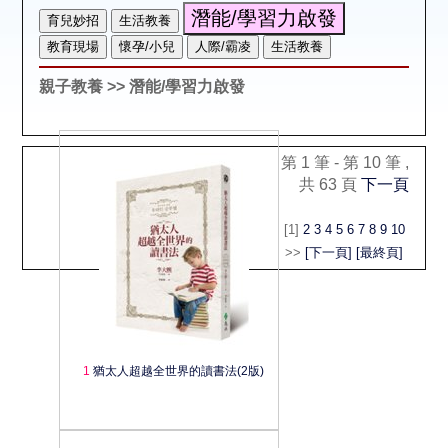
空間借用
熱門借閱
親子教養
>> 潛能/學習力啟發
個人借閱
第 1 筆 - 第 10 筆 ,
共 63 頁
下一頁
[1]
2
3
4
5
6
7
8
9
10
>>
[下一頁]
[最終頁]
1
猶太人超越全世界的讀書法(2版)