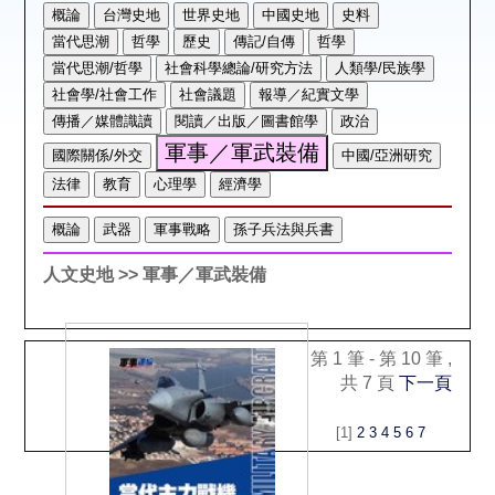
空間借用
熱門借閱
個人借閱
人文史地
>> 軍事／軍武裝備
第 1 筆 - 第 10 筆 ,
共 7 頁
下一頁
[1]
2
3
4
5
6
7