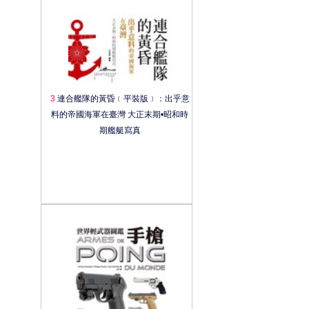
3
連合艦隊的黃昏﹝平裝版﹞：出乎意
料的帝國海軍在臺灣 大正末期•昭和時
期艦艇寫真