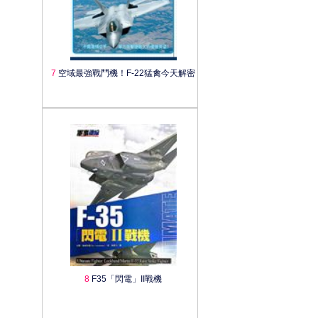
7
空域最強戰鬥機！F-22猛禽今天解密
8
F35「閃電」II戰機