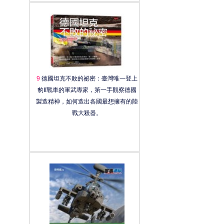
9
德國坦克不敗的祕密：臺灣唯一登上
豹II戰車的軍武專家，第一手觀察德國
製造精神，如何造出各國最想擁有的陸
戰大殺器。