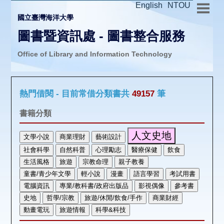
English
NTOU
國立臺灣海洋大學
圖書暨資訊處 - 圖書整合服務
Office of Library and Information Technology
推廣活動
熱門借閱 - 目前常借分類書共
49157
筆
圖書介購
書籍分類
圖書互借
線上報名
申請表單