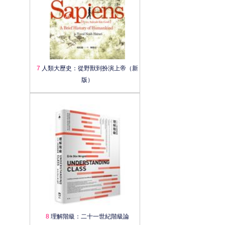
7
人類大歷史：從野獸到扮演上帝（新
版）
8
理解階級：二十一世紀階級論