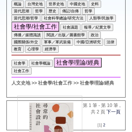
空間借用
熱門借閱
個人借閱
人文史地
>> 社會學/社會工作
>> 社會學理論/經典
第 1 筆 - 第 10 筆 ,
共 2 頁
下一頁
[1]
2