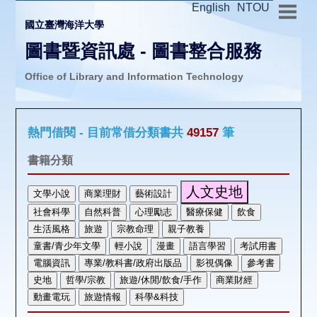
English
NTOU
國立臺灣海洋大學
圖書暨資訊處 - 圖書整合服務
Office of Library and Information Technology
推廣活動
熱門借閱 - 目前常借分類書共
49157
筆
圖書介購
書籍分類
圖書互借
線上報名
申請表單