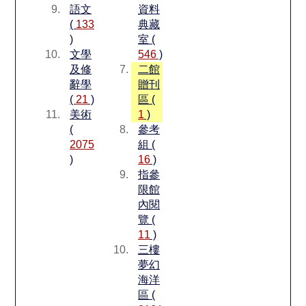
語文
資料
(
133
典藏
)
室 (
文學
546
)
及修
二館
辭學
贈刊
(
21
)
區 (
美術
1
)
(
參考
2075
組 (
)
16
)
指參
限館
內閱
覽 (
11
)
三樓
夢幻
海洋
區 (