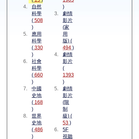
空間借用
自然
)
科學
劇情
熱門借閱
(
508
影片
)
(家
應用
用
個人借閱
科學
版) (
(
330
494
)
)
劇情
社會
影片
科學
(
(
660
1393
)
)
中國
劇情
史地
影片
(
168
(限
)
制
世界
級) (
史地
53
)
(
486
5F
)
視聽