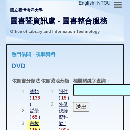
English
NTOU
國立臺灣海洋大學
圖書暨資訊處 - 圖書整合服務
Office of Library and Information Technology
推廣活動
熱門借閱 - 視聽資料
圖書介購
DVD
圖書互借
依圖書分類法
依館藏地分類
標題關鍵字查詢：
總類
附件
線上報名
(
136
(
18
)
)
外借
哲學
視聽
申請表單
(
65
)
資料
宗教
架 (
(
15
)
1905